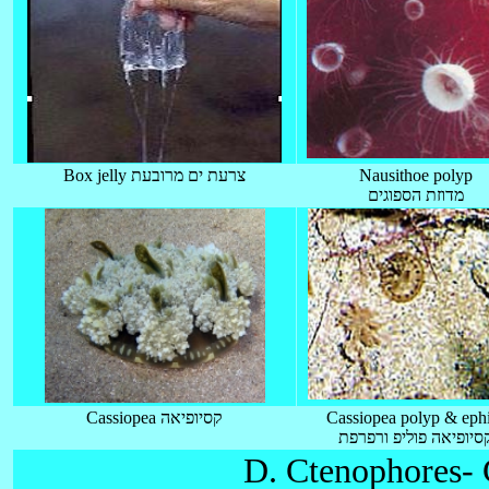
Box jelly צרעת ים מרובעת
Nausithoe polyp
מדוזת הספוגים
Cassiopea קסיופיאה
Cassiopea polyp & eph
סיופיאה פוליפ ורפרפת
D. Ctenophores- 