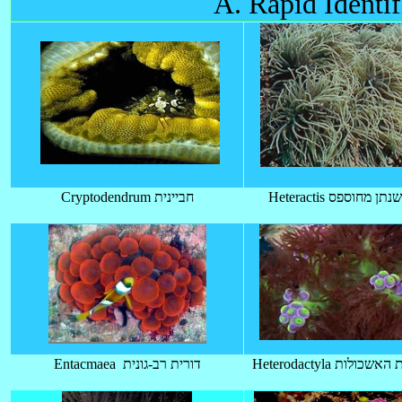
A. Rapid Identi
Heteractis תן מחוספס
Cryptodendrum חביינית
Heterodactyla כולות
Entacmaea דורית רב-גונית