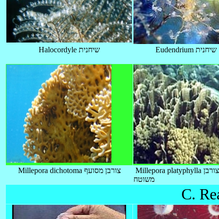
Eudendrium שיחנית
Halocordyle שיחנית
Millepora platyphylla צורבן
Millepora dichotoma צורבן מסועף
משוטח
C. Rea