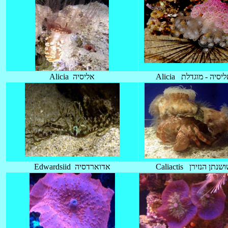
Alicia יסיה - מוגדלת
Alicia אליסיה
Caliactis שנתן הנזירן
Edwardsiid אדוארדסיה