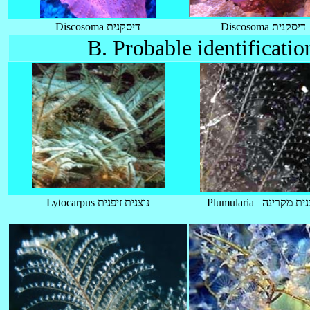
Discosoma דיסקנית
Discosoma דיסקנית
B. Probable identificati
Plumularia ת מקרינה
Lytocarpus נוצנית זיפנית