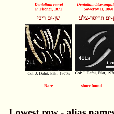
Dentalium reevei
Dentalium bisexangul
P. Fischer, 1871
Sowerby II, 1860
-ים תריסר-צלע
שן-ים ריבי
Col: J. Dafni, Eilat, 197
Col: J. Dafni, Eilat, 1970's
Rare
shore found