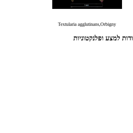
Textularia agglutinans,Orbigny
חוריריות לא - שגרתיות - בנתיות הצמודות למצע ופלנקטוניות