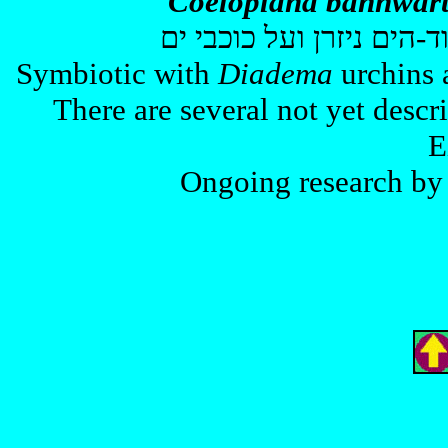
Coeloplana bannwar
-הים ניזרן ועל כוכבי ים
Symbiotic with
Diadema
urchins 
There are several not yet descr
E
Ongoing research by