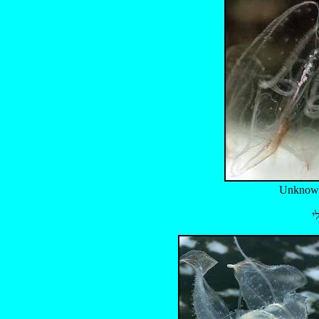
Unknow
י