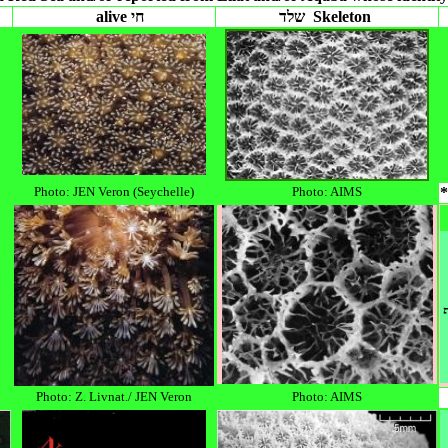
שלד Skeleton
alive חי
Photo:
JEN
Veron (Seychelle)
Photo:
AIMS
Photo: Z. Livnat./ JEN Veron
Photo: AIMS