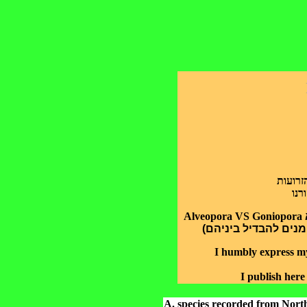
זרועות
Alveopora
VS
Goniopora
- נים להבדיל ביניהם
I humbly express my
I publish here
A. species recorded from Nort