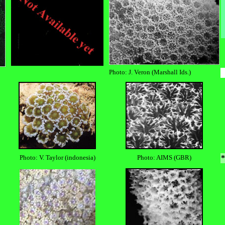
Photo: J. Veron (Marshall Ids.)
Photo: V. Taylor (indonesia)
Photo:
AIMS
(GBR)