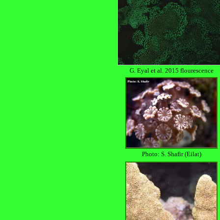
G. Eyal et al. 2015 flourescence
Photo: S. Shafir (Eilat)