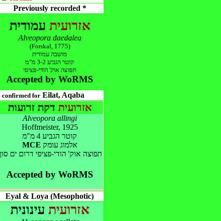
Previously recorded *
אזרועית
עמודית
Alveopora daedalea
(Forskal, 1775)
מושבה עמודית
קוטר הגביע 3-2 מ"מ
תפוצה אוק' הודי-פציפי
Accepted by WoRMS
*
Eilat, Aqaba
confirmed for
אזרועית
דקת זרועות
Alveopora allingi
Hoffmeister, 1925
קוטר הגביע 4 מ"מ
MCE
אלמוג עומק
תפוצה אוק' הו
די-פציפי דרום ים סוף
Accepted by WoRMS
Eyal & Loya (Mesophotic)
אזרועית
עינונית