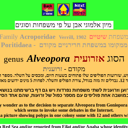
מיון אלמוגי אבן על פי משפחות וסוגים
Family
Acroporidae
שיטיים
שפחת
Verrill, 1902
Poritidaea - ממקומו במשפחת חרירניים
מקודם
Alveopora
אזרועית
הסוג
genus
מקודם -
זרוענית
וש, שזרועות הפוליפים שלו פתוחים בשעות היום, ומכסים על השלד. מספר ה
פחות 5 מינים ידועים מאזורנו
(ען וזרוענית לשתי משפחות נפרדות ויש גם דף ברשימתנו בנושא
מושבה אחת פוליפים עם מספר כפול של זרועות, שהם אחד הסימ
 wonder as to the decision to separate Alveopora from Goniopora to
which seems to invoke some debates in the Internet.
 a picture showing polyps in one colony some with 12 and others wit
h Red Sea and/or reported from Eilat and/or Aqaba whose identity