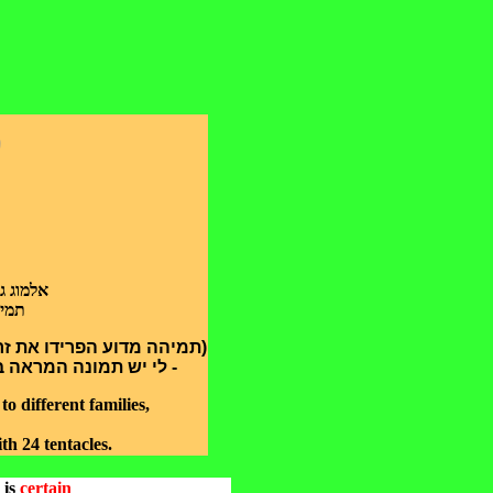
מ
אלמוג ג
תמיד 12. נבדלים זה מזה בגודל, צורת הפוליפ והשלד. ל
תמיהה מדוע הפרידו את זרו
לי יש תמונה המראה ב)
 different families,
h 24 tentacles.
 is
certain