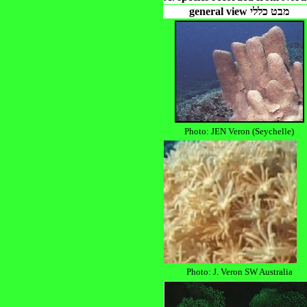
general view מבט כללי
Photo: JEN Veron (Seychelle)
Photo: J. Veron SW Australia