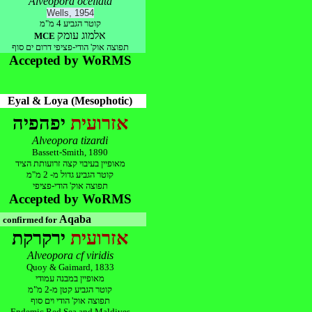
Alveopora ocellata
Wells, 1954
קוטר הגביע 4 מ"מ
אלמוג עומק
MCE
תפוצה אוק' הו
די-פציפי דרום ים סוף
Accepted by WoRMS
Eyal & Loya (Mesophotic)
אזרועית
יפהפיה
Alveopora tizardi
Bassett-Smith, 1890
מאופיין בעיבוי קצה זרועותת הציד
קוטר הגביע גדול מ- 2 מ"מ
תפו
צה אוק' הודי-פציפי
Accepted by WoRMS
*
Aqaba
confirmed for
אזרועית
ירקרקת
Alveopora cf viridis
Quoy & Gaimard, 1833
מאופיין במבנה עמודי
קוטר הגביע קטן מ-2 מ"מ
תפוצה אוק' הודי וים סוף
Endemic Red Sea and Maldives