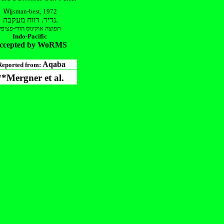
Wן
jsman-best, 1972
נדיר. דווח מעקבה.
תפוצה אוקינוס הודי-פציפי
Indo-Pacific
ccepted by WoRMS
Aqaba
eported from:
**Mergner et al.