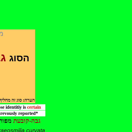
מ
ג
הסוג
הערה: סוג זה מחליף
 identitiy is
certain
revously reported*
גבה-קובעת
מפות
raeosmilia curvata