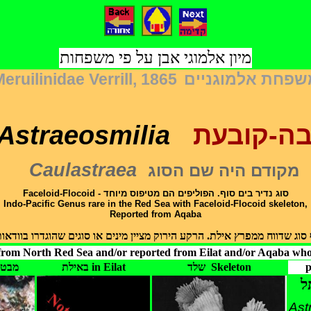
מיון אלמוגי אבן על פי משפחות
Meruilinidae
Verrill, 1865
שפחת אלמוגניים
Astraeosmilia
בה-קובעת
Caulastraea
מקודם היה שם הסוג
Faceloid-Flocoid -
סוג נדיר בים סוף. הפוליפים הם מטיפוס מיוחד
Indo-Pacific Genus rare in the Red Sea with
Faceloid-Flocoid
skeleton,
Reported from Aqaba
 סוג שדווח ממפרץ אילת. הרקע הירוק מציין מינים או סוגים שהוגדרו בוודא
 from North Red Sea and/or reported from Eilat and/or Aqaba whose
w מבט כללי
באילת in Eilat
שלד Skeleton
p
ל
Ast