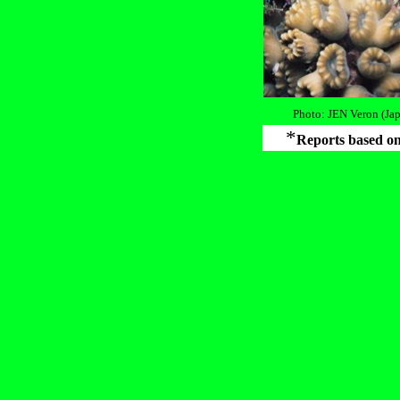
Photo: JEN Veron (Ja
*
Reports based 