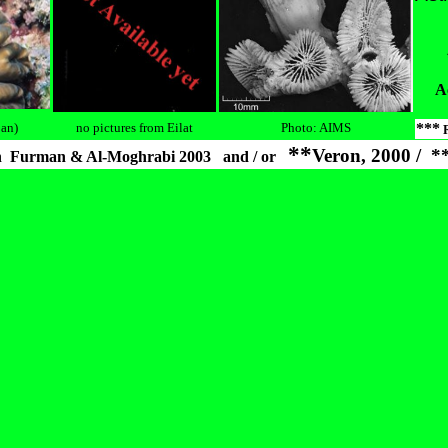
A
pan)
no pictures from Eilat
Photo:
AIMS
***
R
**
Veron, 2000 / *
on
Furman & Al-Moghrabi
2003 and / or