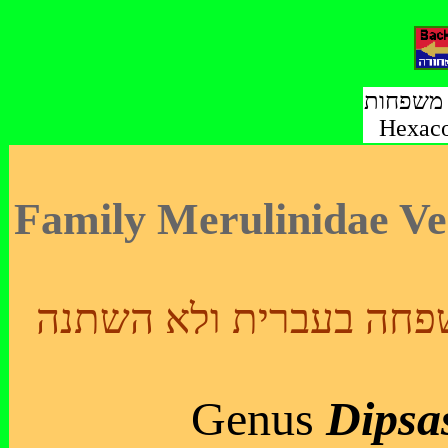
י משפחות
Hexaco
Family Merulinidae Ver
Genus
Dipsa