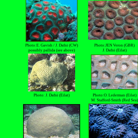
Photo:E. Gavish / J. Dafni (CW)
Photo:JEN Veron (GBR)
possibly pallida (see above)
J. Dafni (Eilat)
Photo: J. Dafni (Eilat)
Photo:O. Lederman (Eilat)
M. Stafford-Smith (Red Sea)