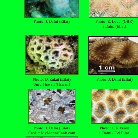
Photo: J. Dafni (Eilat)
Photo: E. Lovel (GBR)
J.Dafni (Eilat)
Photo: D. Zakai (Eilat)
Photo: J. Dafni (Eilat)
Univ. Hawaii (Hawaii)
Photo: J. Dafni (Eilat)
Photo: JEN Veron
Credit: MyMarineTank.com
J. Dafni (CW Eilat)