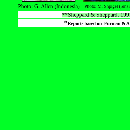
Photo: G. Allen (Indonesia)
Photo: M. Shpigel (Sinai
**Sheppard & Sheppard, 1991
*
Reports based on
Furman & A