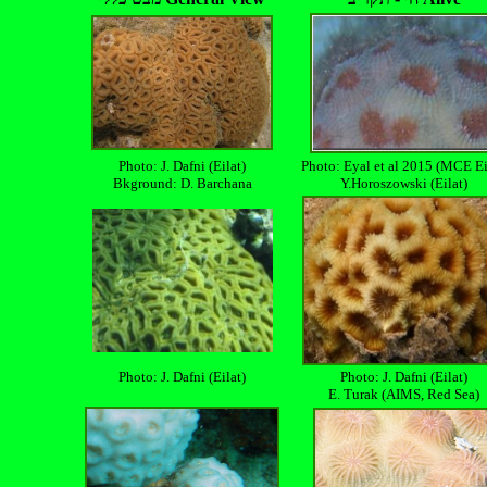
Photo: J. Dafni (Eilat)
Photo: Eyal et al 2015 (MCE Ei
Bkground: D. Barchana
Y.Horoszowski (Eilat)
Photo: J. Dafni (Eilat)
Photo: J. Dafni (Eilat)
E. Turak (AIMS, Red Sea)