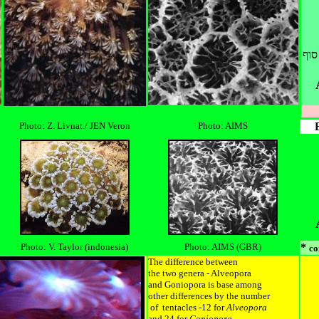
סוף
Photo: Z. Livnat./ JEN Veron
Photo: AIMS
Photo: V. Taylor (indonesia)
Photo:
AIMS
(GBR)
*
co
The difference between
the two genera - Alveopora
and Goniopora is base among
other differences by the number
of tentacles -12 for
Alveopora
and 24 for
Goniopora.