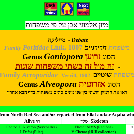
מיון אלמוגי אבן על פי משפחות
מחלוקת - Debate
Poritidae
Link, 1807
חרירניים
משפחת
Family
Goniopora
זרוען
Genus
הסוג
זה מול זה בשתי משפחות שונות
-
Family
Acroporidae
שיטיים
שפחת
Verrill, 1902
Alveopora
אזרועית
Genus
הסוג
ראו את הדמיון והשוני בין שני מינים-סוגים-משפחות בדף הבא אחריו
 from North Red Sea and/or reported from Eilat and/or Aqaba whos
שלד Skeleton
Alive חי
Photo: JEN Veron (Seychelles)
Photo: AIMS (Red Sea)
J. Dafni (Eilat)
V. Chenat (HUJI collection)