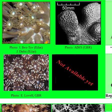
Photo: I. Ben-Tov (Eilat)
Photo: AIMS
(GBR)
J. Dafni (Eilat)
Photo: E. Lovell, GBR
Rep