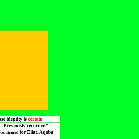
מ
e identity is
certain
Previously recorded*
for Eilat, Aqaba
*
confirmed