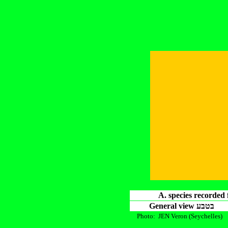
A. species recorded
General view בטבע
Photo: JEN Veron (Seychelles)