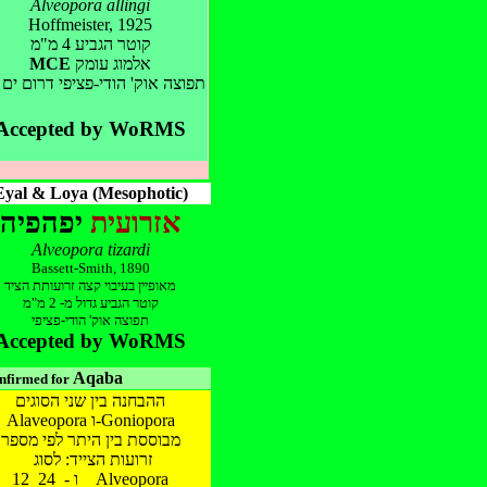
Alveopora allingi
Hoffmeister, 1925
קוטר הגביע 4 מ"מ
MCE
אלמוג עומק
תפוצה אוק' הו
די-פציפי דרום ים 
Accepted by WoRMS
Eyal & Loya (Mesophotic)
אזרועית
יפהפיה
Alveopora tizardi
Bassett-Smith, 1890
מאופיין בעיבוי קצה זרועותת הציד
קוטר הגביע גדול מ- 2 מ"מ
תפו
צה אוק' הודי-פציפי
Accepted by WoRMS
Aqaba
nfirmed for
ההבחנה בין שני הסוגים
Alaveopora ו-Goniopora
מבוססת בין היתר לפי מספר
זרועות הצייד: לסוג
12 ו - 24 Alveopora