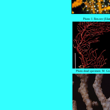
Photo: I. Ben-tov (Eilat
Photo dead specimen: M. Gr