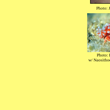
Photo: J
Photo: R
w/ Naosithoe