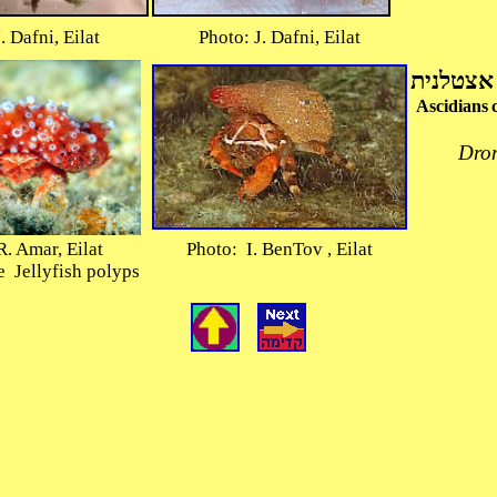
. Dafni, Eilat
Photo: J. Dafni, Eilat
אצטלנית
Ascidians
Drom
. Amar, Eilat
Photo: I. BenTov , Eilat
 Jellyfish polyps