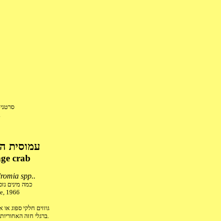
סרטנים
.
עמוסית הס
ge crab
romia spp..
כמה מינים נז
e, 1966
גוזזים חלקי ספוג או 
ברגלי חזה האחוריות המופנות לאחור.