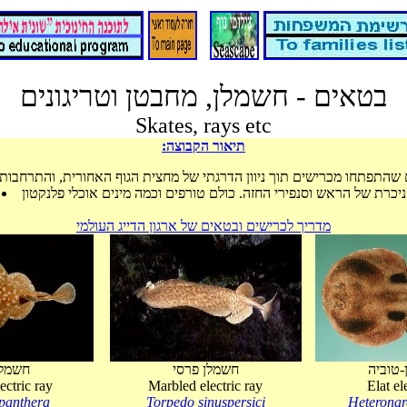
בטאים - חשמלן, מחבטן וטריגונים
Skates, rays etc
:תיאור הקבוצה
 שהתפתחו מכרישים תוך ניוון הדרגתי של מחצית הגוף האחורית, והתרחבות
ניכרת של הראש וסנפירי החזה. כולם טורפים וכמה מינים אוכלי פלנקטון
מדריך לכרישים ובטאים של ארגון הדייג העולמי
-טוביה
חשמלן פרסי
חשמלן
ectric ray
Marbled electric ray
Elat el
panthera
Torpedo sinuspersici
Heteronar