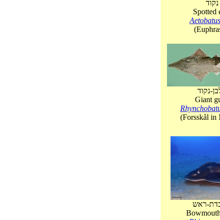
נקוד
Spotted 
Aetobatus
(Euphrasen,
בן-נקוד
Giant gu
Rhynchobatu
(Forsskål i
כדת-ראש
Bowmouth 