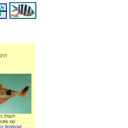
דגים
חשמלן בן
ectric ray
ce bentuviai