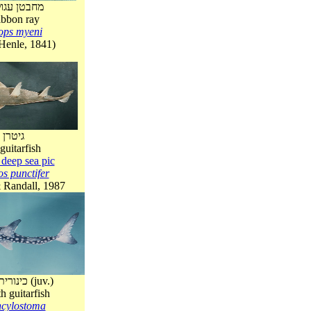
מחבטן עגו
ibbon ray
ops myeni
Henle, 1841)
גיטרן 
guitarfish
 deep sea pic
s punctifer
Randall, 1987
כינורית כדת-ראש (juv.)
 guitarfish
ncylostoma