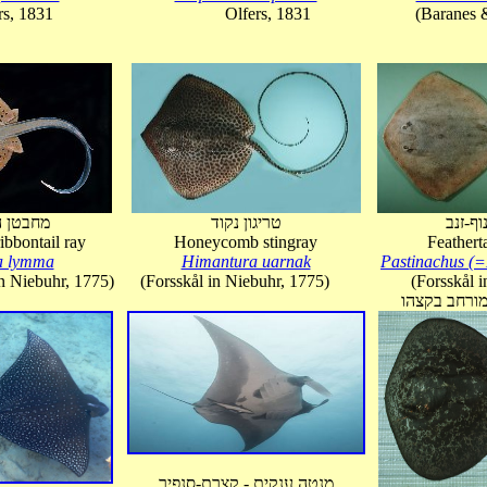
rs, 1831
Olfers, 1831
(Baranes 
וף-זנב
טריגון נקוד
מחבטן ה
ibbontail ray
Honeycomb stingray
Featherta
a lymma
Himantura uarnak
Pastinachus (=
in Niebuhr, 1775)
(Forsskål in Niebuhr, 1775)
(Forsskål 
מורחב בקצהו
מנטה ענקית - קצרת-סנפיר