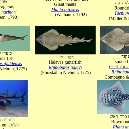
טחן 
ל-רצועה
Giant manta
eagleray
Roundr
Manta birostris
 narinari
Taeniur
(
Walbaum, 1792)
 1790)
(Müller & 
כינורן ל
נקוד
גיטרן חלווי
itarfish
spotted 
Halavi's guitarfish
s djiddensis
Click for a
Rhinobatos halavi
n Niebuhr, 1775)
Rhinobato
(Forsskål in Niebuhr, 1775)
Compagno & 
כינורית 
Bowmouth
guitarfish
Rhina a