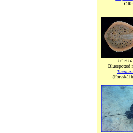
Olfe
ספירים
Bluespotted r
Taeniur
(Forsskål 