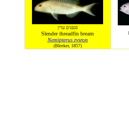
סנפנים עדין
Slender threadfin bream
Nemipterus zysron
(Bleeker, 1857)