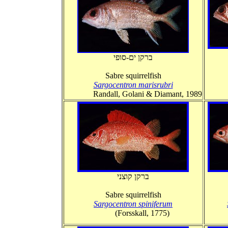
ברקן ים-סופי
Sabre squirrelfish
Sargocentron marisrubri
Randall, Golani & Diamant, 1989
ברקן קוצני
Sabre squirrelfish
Sargocentron spiniferum
(Forsskall, 1775)