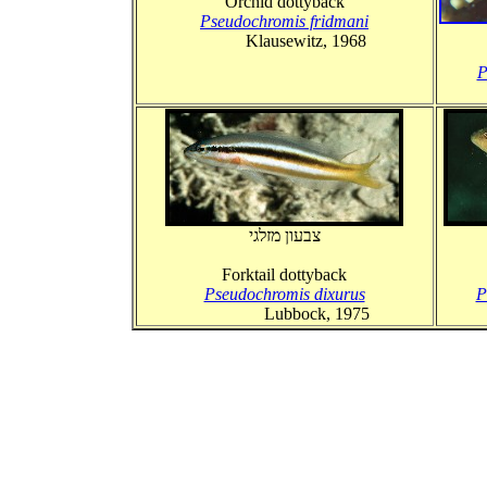
Orchid dottyback
Pseudochromis fridmani
Klausewitz, 1968
P
צבעון מזלגי
Forktail dottyback
Pseudochromis dixurus
P
Lubbock, 1975