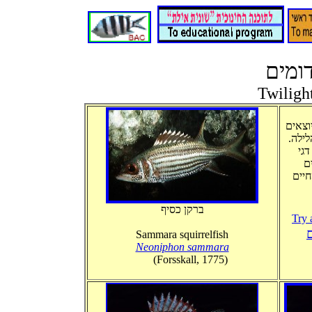
דומים
Twilight
וצאים
.ילה
דגי
ים
חיים
ברקן כסיף
Try 
Sammara squirrelfish
Neoniphon sammara
(Forsskall, 1775)