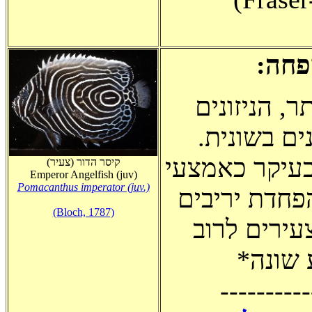
:חה
ר, הניזונים
.ם בשונית
עיקר כאמצעי
(קיסר הדור (צעיר
Emperor Angelfish (juv)
Pomacanthus imperator (juv.)
הפחדת יריבים
(Bloch, 1787)
צעירים לרוב
*שונה
----------