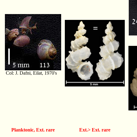
Col: J. Dafni, Eilat, 1970's
Planktonic,
Ext. rare
Ext.>
Ext. rare