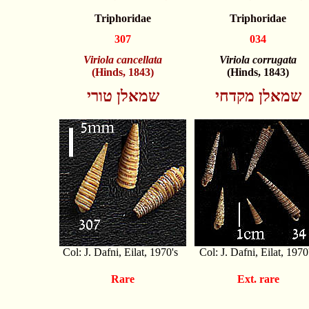
Triphoridae
Triphoridae
307
034
Viriola cancellata
Viriola corrugata
(Hinds, 1843)
(Hinds, 1843)
שמאלן מקדחי
שמאלן טורי
Col: J. Dafni, Eilat, 1970's
Col: J. Dafni, Eilat, 1970
Rare
Ext. rare