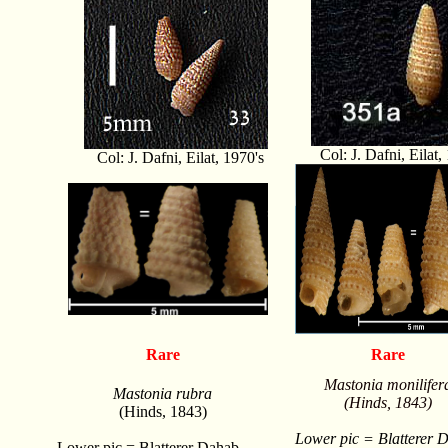
Col: J. Dafni, Eilat
Col: J. Dafni, Eilat, 1970's
Rare
Rare
Mastonia monilifer
Mastonia rubra
(Hinds, 1843)
(Hinds, 1843)
Lower pic = Blatterer 
Lower pic = Blatterer Dahab