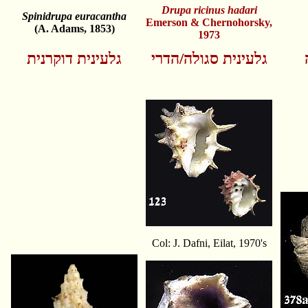
Drupa ricinus hadari
Spinidrupa euracantha
Emerson & Chernohorsky,
(A. Adams, 1853)
1973
גלעינית סגולה/הדרי
גלעינית דוקרנית
Col: J. Dafni, Eilat, 1970's