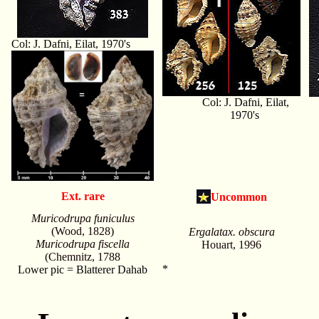
Col: J. Dafni, Eilat, 1970's
Col: J. Dafni, Eilat,
1970's
Ext. rare
Uncommon
Muricodrupa funiculus
(Wood, 1828)
Ergalatax. obscura
Muricodrupa fiscella
Houart, 1996
(Chemnitz, 1788
*
Lower pic = Blatterer Dahab