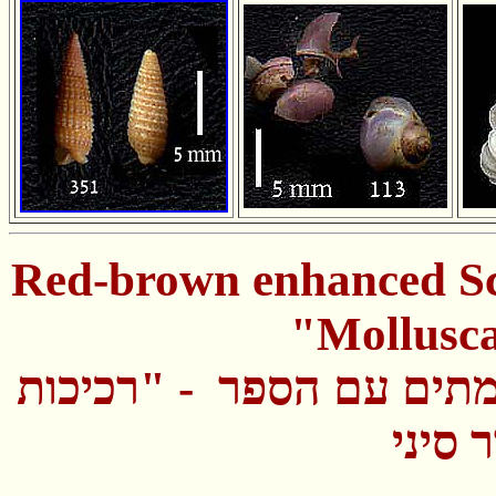
Red-brown enhanced Sc
"Mollusc
תים עם הספר - "רכיכות
 סיני