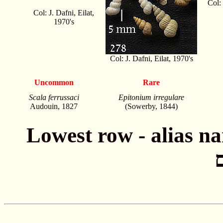
Col: 
Col: J. Dafni, Eilat,
1970's
Col: J. Dafni, Eilat, 1970's
Uncommon
Rare
Scala ferrussaci
Epitonium irregulare
Audouin, 1827
(Sowerby, 1844)
Lowest row - alias names חתונה - שמות