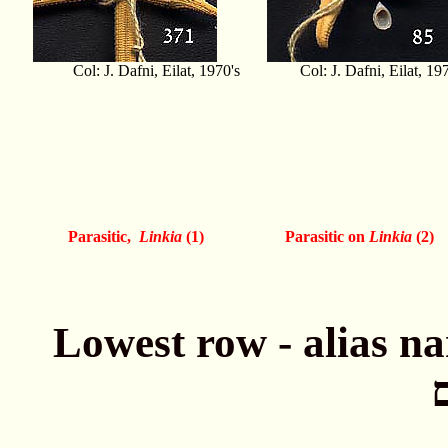
Col: J. Dafni, Eilat, 1970's
Col: J. Dafni, Eilat, 197
Parasitic,
Linkia
(1)
Parasitic on
Linkia
(2)
Lowest row - alias names חתונה - שמות