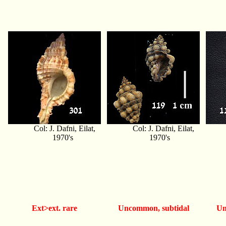
Col: J. Dafni, Eilat,
Col: J. Dafni, Eilat,
1970's
1970's
Ext>ext. rare
Uncommon, subtidal
Un