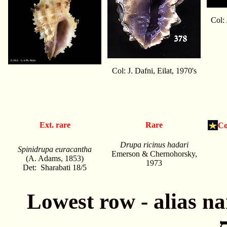
Col: 
Col: J. Dafni, Eilat, 1970's
Ext. rare
Rare
Co
Drupa ricinus hadari
Spinidrupa euracantha
Emerson & Chernohorsky,
(A. Adams, 1853)
1973
Det: Sharabati 18/5
Lowest row - alias names חתונה - שמות