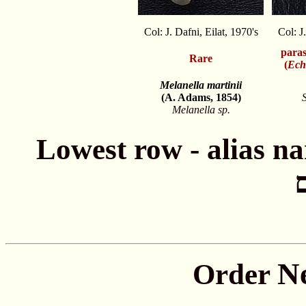
Col: J. Dafni, Eilat, 1970's
Col: J
paras
Rare
(
Ech
Melanella martinii
(A. Adams, 1854)
Melanella sp.
Lowest row - alias names חתונה - שמות
N
Order