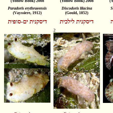
(Yonow Book) 2008
(Yonow Book) 2008
(
Paradoris erythraeensis
Discodoris lilacina
S
(Vayssiere, 1912)
(Gould, 1852)
ה
דיסקנית לילכית
דיסקנית ים-סופית
2