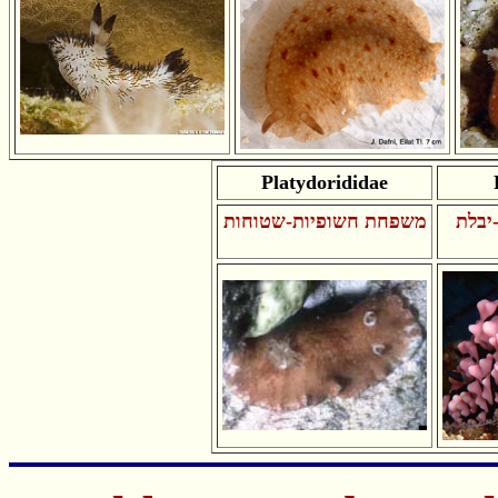
Platydorididae
יבלת
משפחת חשופיות-שטוחות