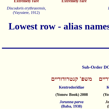
Extremely rare
Extremely rare
Discodoris erythraeensis,
(Vayssiere, 1912)
ריים
משפ' קנטרודוריים
Kentrodoridiae
K
(Yonow Book) 2008
(Yo
Jorunna parva
Jo
(Baba, 1938)
(