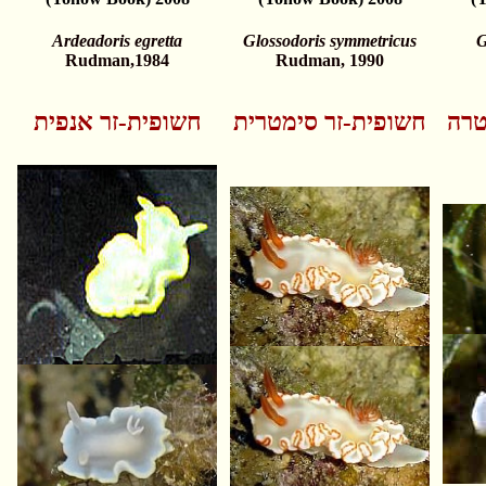
Ardeadoris egretta
Glossodoris symmetricus
G
Rudman,1984
Rudman, 1990
טרה
חשופית-זר סימטרית
חשופית-זר אנפית