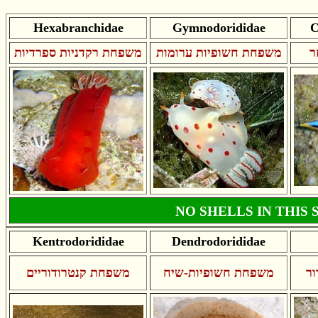
Hexabranchidae
Gymnodorididae
C
ר
משפחת חשופיות ערומות
משפחת רקדניות ספרדיות
NO SHELLS IN THIS 
Kentrodorididae
Dendrodorididae
ר
משפחת חשופיות-שיח
משפחת קנטרודוריים