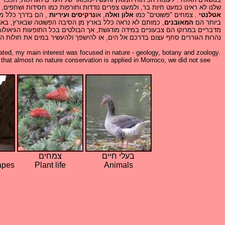
שלנו לא ראינו כמעט חיות בר, ולמעט צפרים נודדות וחורפות כמו חסידות ושחפים,
אטלנטי
. צמחים "פשוטים" כמו
אלון ואלה
, או
נרקיסים ועיריות
, הם בדרך כלל מי
ביותר הם
המאובנים
, כמותם לא נראה כלל בארץ מן הסיבה הפשוטה שבארץ, באותן
מדבריים במרוקו הם צבעוניים במידה מודגשת, אך הבולטים בכל התופעות הגיאולוג
נהרות הגוררים סחף עצום בדרכם אל הים, או להישפך ולהעשיר במים את חולות ה
eciated, my main interest was focused in nature - geology, botany and zoology.
e that almost no nature conservation is applied in Morroco, we did not see
בעלי חיים
צמחים
apes
Plant life
Animals