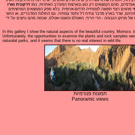
ם האנדמיים, מהם הנמצאים רק כאן ובארצות המע'רב האחרות, כמו
דרקונית וארז
י
מהווים רצף תפוצה לצמחייה הדרום-ארופית. בלא ספק הממצאים המרשימים
יניהם, שרר בארץ מדבר צחיח דל וחסר צמחיה. גם החולות המדבריים, או החצי
ם של מרוקו הגבוהה - הרי הריף, האטלס והאנטי-אטלס, שכמה מהם נחצים על ידי
In this gallery I show the natural aspects of the beautiful country, Morroco.
Unfortunately, the opportunities to examine the plants and rock samples were 
naturalal parks, and it seems that there is no real interest in wild life.
תמונות פנורמיות
Panoramic views