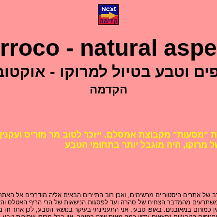
rroco - natural aspe
פים וטבע בטיול למרוקו - אוקטוב
הקדמה
"מסעות" מקבוצת אמסלם. ייזכר לטוב מר מוריס ועקנין 
 מרוקו, היה מוגבל יותר בתחומי הטבע
ן רב של אתרים היסטוריים מרשימים, ואכן רוב התיירים הבאים אליה מודרכים אל האת
שתרעים מהמדבר הצחיח של סהרה ועד לפסגות הנישאות של הרי הריף האטלס והאנטי
ין כמותם במאובנים. באופן טבעי, אני התעניינתי בעיקר בנושאי הטבע, לכן אתר זה 
ופים הטבעיים נמצאים עדיין כמה מאות שנה בפיגור. אין בכל מרוקו שמורות טבע רצי