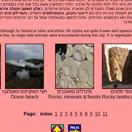
 לא נראו כלל חיות הולכות על ארבע. התייר המתעניין מוצא בכל זאת עניין בצמחי
נים שונים מאלה המוכרים לנו מהארץ. צמחים אירופיים, כ
אלון השעם וקטלב אירופ
 תקופות בהן חיו בים כאן
דיונוני-הענק, הנאוטילוסים
הישרים,
והטרילוביטים
למ
יות הוא הקימוטים החריפים, עדות לקימוט כמו-אלפיני שחל על רוב הרכסים ההרריי
מדבר
 titlehough its historical sites and ethnic life styles are quite known and appr
few, no larger wild animals were encountered during this trip. It is regretabl
נופי סלעים
מינרלים ומאובנים
חוף האוקיינוס האטלנטי
Ocean beach
Rocks, minerals & fossils
Rocky landsc
Page:
index
1
2
3
4
5
6
8
9
10
11