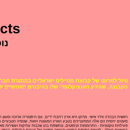
cts
נו
טיול למרוקו של קבוצת מטיילים ישראליים
במסגרת חברת 
הקבוצה, שהידע האנציקלופדי שלו בהיבטים האנושיים של
ראשית הבהרה ווידוי אישי. מרוקו היא ארץ רחבת ידיים, עם היסטוריה ארוכה ומגוו
מעטים יחסית הם אלה המתעניינים בטבע הארץ המגוונת הזאת, שנופיה הטבעיים מ
פעילויות טקטוניות - התרוממות וקימוטים, ונחשפות בהן שכבות עתיקות ועשירות מא
בנושאים האלה : לעומת הפיתוח המואץ והעשיר-מפואר של הערים הגדולות, הכפר והנ