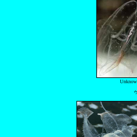
Unknow
י