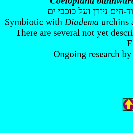
Coeloplana bannwar
-הים ניזרן ועל כוכבי ים
Symbiotic with
Diadema
urchins 
There are several not yet descr
E
Ongoing research by