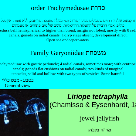
order Trachymedusae סדרת
זו קבוצה של הידרתיים שמכילים בעיקר מדוזה חצי-עגולה מוגבהת מרוחבה, ללא אונות. אין כלל
פוליפ. אברי הרבייה על התעלות הרדיאליות. מינים של מים פתוחים או מעמקים
dusa bell hemispherical to higher than broad, margin not lobed, mostly with 8 rad
canals. gonads on radial canals . Polyp stage absent, development direct.
Open sea or deeper waters.
Family Geryoniidae משפחת
achymedusae with gastric peduncle; 4 radial canals, sometimes more; with centripe
canals; gonads flat cushions on radial canals; two kinds of marginal
tentacles, solid and hollow. with two types of vesicles. Some harmful.
בטבע - מבט כללי
General view
Liriope tetraphylla
(Chamisso & Eysenhardt, 1
jewel jellyfish
מדוזה בלבד
ה