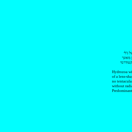
 ג'לי
Hydrozoa wi
of a lens-sh
no tentacula
without radi
Predominantl