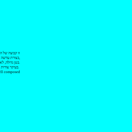
זו קבוצה של ה
בצורת עדשה וצדדים דקים בהרבה, זרועות הנמצאות מעל שולי הפעמון, לא תפיחות טנטקולריות, מרווח פעמון מאונך,
בטן גדולה, לא יוצר מונוביום מובחן, ללא תעלות רדיאליות; סטטוציסטים כמעט תמיד חיצוניים, ממקור אנדו-אקטודרמי.
בעיקר צורות של הים הפתוח ומים עמוקים יותר.
ell composed