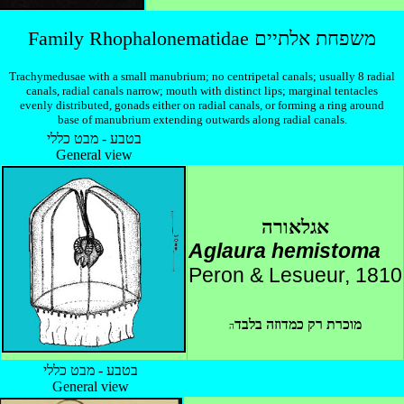
Family Rhophalonematidae משפחת אלתיים
Trachymedusae with a small manubrium; no centripetal canals; usually 8 radial
canals, radial canals narrow; mouth with distinct lips; marginal tentacles
evenly distributed, gonads either on radial canals, or forming a ring around
base of manubrium extending outwards along radial canals.
בטבע - מבט כללי
General view
אגלאורה
Aglaura hemistoma
Peron & Lesueur, 1810
מוכרת רק כמדוזה בלבד
ה
בטבע - מבט כללי
General view