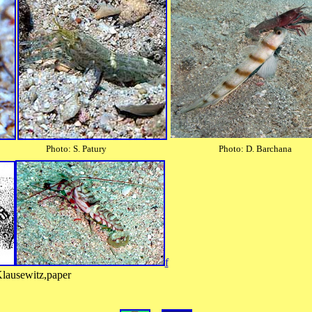
 S. Patury
Photo: D. Barchana
f
Klausewitz,paper