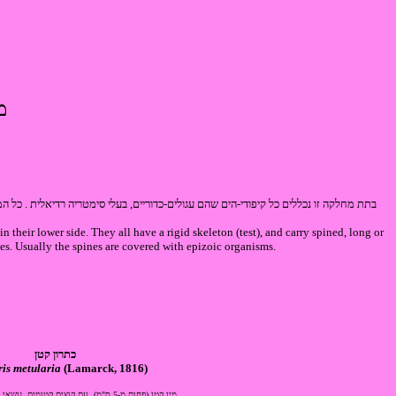
מחל
בתת מחלקה זו נכללים כל קיפודי-הים שהם עגולים-כדוריים, בעלי סימטריה רדיאלית . כל ה
n their lower side. They all have a rigid skeleton (test), and carry spined, long or
es. Usually the spines are covered with epizoic organisms.
כתרון קטן
is metularia
(Lamarck, 1816)
‏ מין קטן (פחות מ-5 ס"מ), עם קוצים קטומים, נושאי גבשושיות שוות-גודל