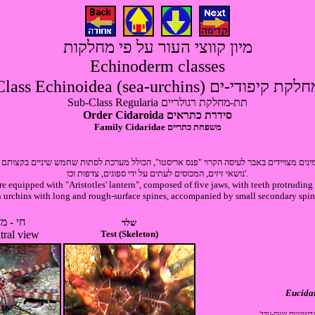
מיון קווצי העור על פי מחלקות
Echinoderm classes
Class Echinoidea (sea-urchins) קת קיפודי-ים
Sub-Class Regularia תת-מחלקת רגולריים
Order Cidaroida סידרת כתראים
Family Cidaridae משפחת כתריים
מינים מצויידים באבר לעיסה הקרוי "פנס אריסטו", הכולל מערכת לסתות שחמש שיניים בקצותם (ר
נושאי זיזים, המכוסים לעתים על ידי ספוגים, צדפות וכו'.
e equipped with "Aristotles' lantern", composed of five jaws, with teeth protruding i
ton urchins with long and rough-surface spines, accompanied by small secondary spin
חי - מ
שלד
ntral view
Test (Skeleton)
Eucidar