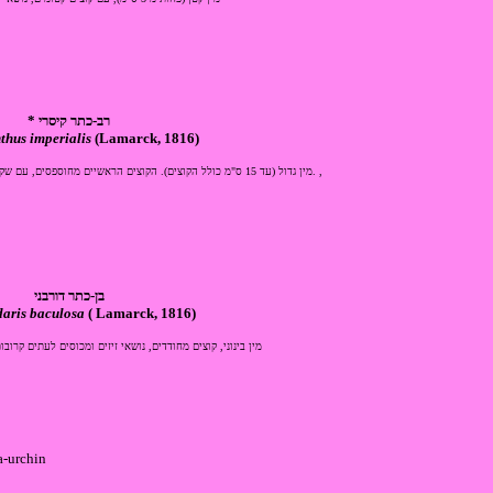
* רב-כתר קיסרי
thus imperialis
(Lamarck, 1816)
מין גדול (עד 15 ס"מ כולל הקוצים). הקוצים הראשיים מחוספסים, עם שקעי אורך. קוצים משניים עוטרים את בסיסם. ,
בן-כתר דורבני
daris baculosa
( Lamarck, 1816)
מין בינוני, קוצים מחודדים, נושאי זיזים ומכוסים לעתים קרוב
led sea-urchin