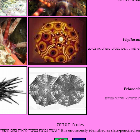
Phyllacan
Prionoci
ות בצדפות או חלזונות טפילים
הערות
Notes
טעות נפוצה בציבור לראות בהם קיפודי-עפרונות * It is erroneously identified as slate-penci