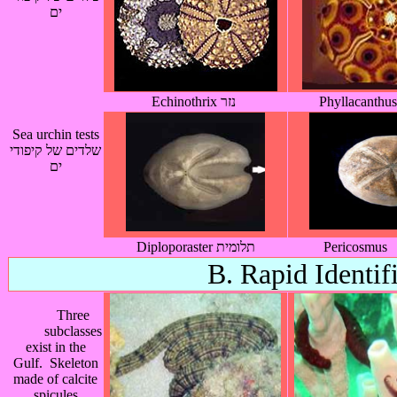
ים
Echinothrix נזר
Sea urchin tests
שלדים של קיפודי
ים
Diploporaster תלומית
B. Rapid Identif
Three
subclasses
exist in the
Gulf. Skeleton
made of calcite
spicules