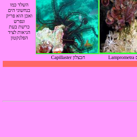
השלד כמו
בנחשוני הים
ואכן הוא פריק
ונפרש
כרשת בעת
הגיאות לציד
הפלנקטון
L
Capillaster חבצלון