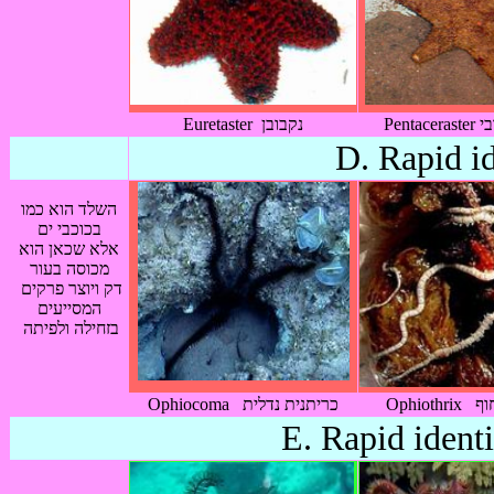
Pent
Euretaster נקבובן
D. Rapid id
השלד הוא כמו
בכוכבי ים
אלא שכאן הוא
מכוסה בעור
דק ויוצר פרקים
המסייעים
בזחילה ולפיתה
Ophiocoma כריתנית נדלית
E. Rapid identi