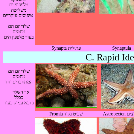
מלפפוני ים
משלושה
טיפוסים עיקריים
שלדיהם הם
מחטים
בעור מלפפון הים
Synapta פתילית
C. Rapid Ide
שלדיהם הם
מחטים
המתחברים יחד
אך השלד
ככלל
נחבא עמוק בעור
Astrop
Fromia שביט נקוד