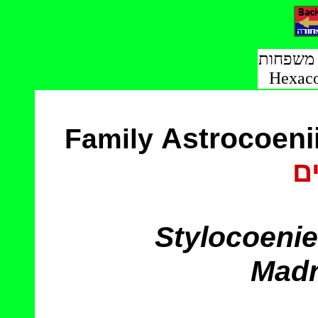
י משפחות
Hexaco
Astrocoeni
Family
ים
Stylocoenie
Madr