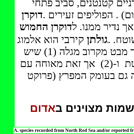
רניים קטנטנים, סביב פתחי
ם) . הפוליפים זעירים
דוקרן
, נדיר ממנו. ל
דוקרן החמוש
קירבי
גולתן
.
שוטח
הוא אלמוג
שאף הוא מזכיר במעט את השיחן, אך מבט מקרוב מגלה (1) שיש
להם עמודית מרכזית (קולומלה) בולטת ו-(2) אך זאת מאוחה עם
ה גם בעומק המפרץ (פרוקט
 שמות מצוינים ב
אדום
A. species recorded from North Red Sea and/or reported fr