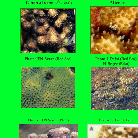
Alive חי
General view מבט כללי
Photo:JEN. Veron (Red Sea)
Photo:J. Dafni (Red Sea)/
N. Segev (Eilat)
Photo: JEN.Veron (PNG)
Photo: J. Dafni, Eilat