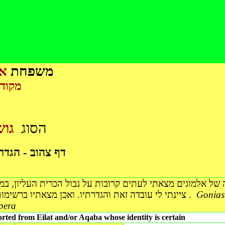
משפחת
אל
מק -
הסוג
גוש
דף צהוב - הגדר
ציינתי לי עובדה זאת והגדרתיו. ואכן מצאתיו ברשימות סוגים שמוכרים גם כמאובנים הסוג המצויין כאן כעת הוא חודש .
Gonias
pera
rted from Eilat and/or Aqaba whose identity is certain