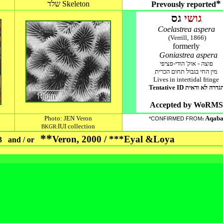
*
שלד Skeleton
Prevously reported
גושי
גס
Coelastrea aspera
(Verr
ill, 1866)
formerly
Goniastrea aspera
פוצה - אוק' הודי-פציפי
מין החי בגבול תחום הכרית
Lives in intertidal fringe
Tentative ID גדרה לא ודאית
Accepted by WoRMS
Photo: JEN Veron
Aqab
*CONFIRMED FROM
:
IUI collection
BKGR:
**
Veron, 2000 / ***Eyal &Loya
3 and / or