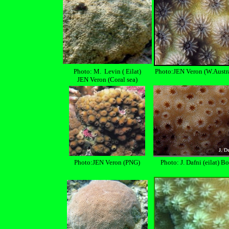
Photo: M. Levin ( Eilat)
Photo:JEN Veron (W.Austra
JEN Veron (Coral sea)
Photo:JEN Veron (PNG)
Photo: J. Dafni (eilat) B