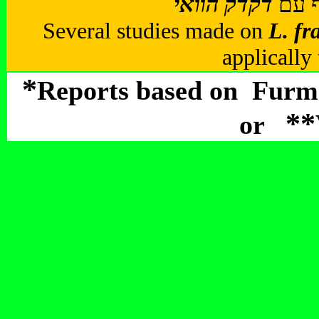
ף עם
Several studies made on
L. fra
applically 
*
Reports based on Fur
**
or