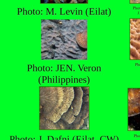
Photo: M. Levin (Eilat)
Pho
J
Photo: JEN. Veron
Pho
(Philippines)
Photo: J. Dafni (Eilat, CW)
Pho