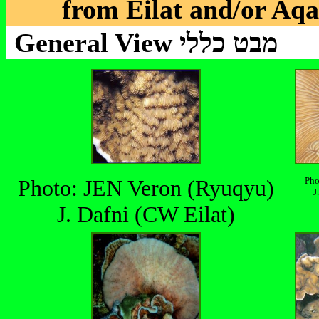
from Eilat and/or Aqa
General View מבט כללי
Photo: JEN Veron (Ryuqyu)
Pho
J
J. Dafni (CW Eilat)