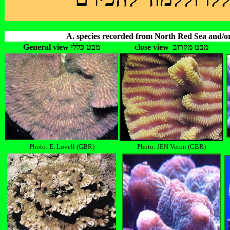
A. species recorded from North Red Sea and/or
General view
מבט כללי
close view מבט מקרוב
Photo: E. Lovell (GBR)
Photo: JEN Veron (GBR)