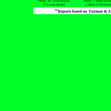
Photo: M. Levin (Eilat)
Photo: J. Dafni (Eila
Z. Livnat (Eilat)
J. Dafni (CW Eilat)
*
Reports based on Furman & A