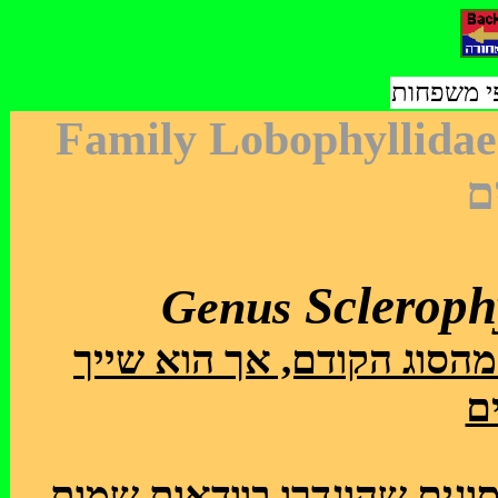
פי משפחות
Family Lobophyllidae D
ם
Scleroph
Genus
הסוג הקודם, אך הוא שייך
ם
סוגים שהוגדרו בוודאות שמות