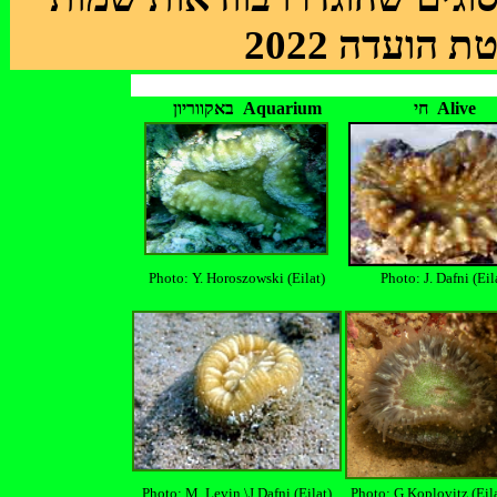
ט
ת הועדה 2022
חי Alive
באקווריון Aquarium
Photo: Y. Horoszowski (Eilat)
Photo: J. Dafni (Eil
Photo: M. Levin \J.Dafni (Eilat)
Photo: G.Koplovitz (Eil