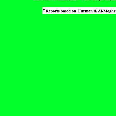
*
Reports based on
Furman & Al-Moghr