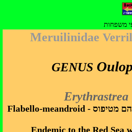
פי משפחות
Meruilinidae
Verri
Oulop
GENUS
Erythrastrea
Flabello-meandroid -
 הם מטיפוס
Endemic to the Red Sea w