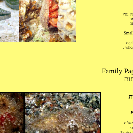
 גפיו
אה
ם
Small
cepha
, who
ות
ת
P
מאלית
תי
Typicall