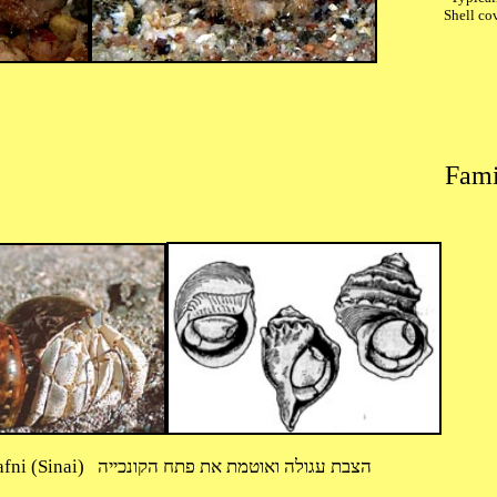
Shell co
Photo: Guido Band (Click for group pic) ` J. Dafni (Sinai) הצבת עגולה ואוטמת את פתח הקונכייה