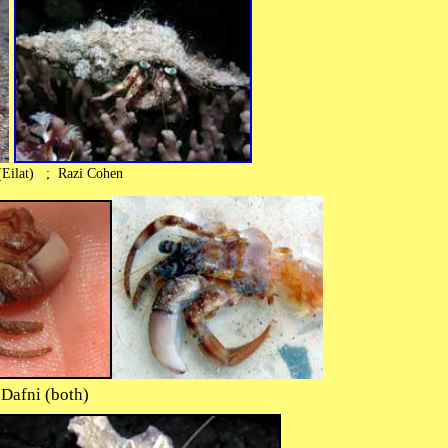
(Eilat) ; Razi Cohen
i (both)