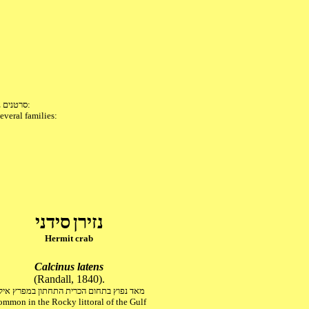
: סרטנים נזירים, החיים בתוך ונעים עם, קונכיות של חלזונות, אותם הם מאמצים אחרי מות החלזון. כמה משפחות:
everal families:
נזירן
סידני
Hermit crab
Calcinus latens
(Randall, 1840).
מאד נפוץ בתחום הכרית התחתון במפרץ איל
mmon in the Rocky littoral of the Gulf