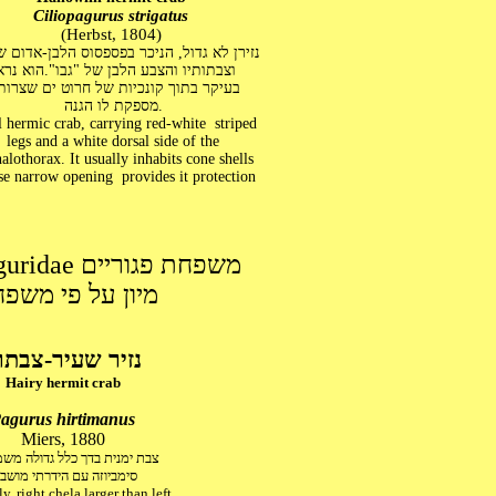
Ciliopagurus strigatus
(Herbst, 1804)
נזירן לא גדול, הניכר בפספסוס הלבן-אדום של
וצבתותיו והצבע הלבן של "גבו".הוא נר
בעיקר בתוך קונכיות של חרוט ים שצרות
מספקת לו הגנה.
 hermic crab, carrying red-white striped
legs and a white dorsal side of the
lothorax. It usually inhabits cone shells
se narrow opening provides it protection
Family Paguridae משפחת פגוריים
מיון על פי משפח
נזיר שעיר-צבתו
Hairy hermit crab
agurus hirtimanus
Miers, 1880
צבת ימנית בדך כלל גדולה מש
סימביוזה עם הידרתי מושב
y, right chela larger than left