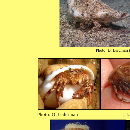
Photo: D. Barchana 
Photo: O .Lederman ; J. Dafn