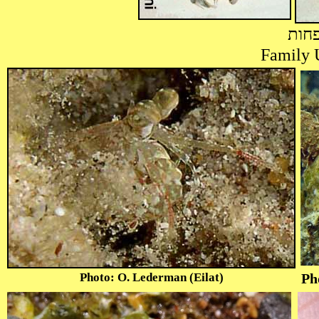
פחות
Photo: O. Lederman (Eilat)
Pho