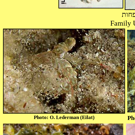
פחות
Photo: O. Lederman (Eilat)
Pho