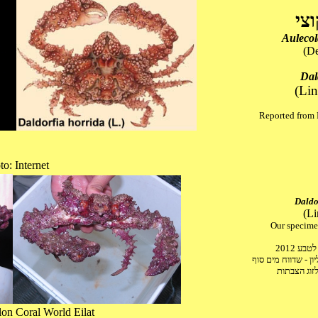
וצי
Auleco
(D
Dal
(Lin
Reported from R
to: Internet
Daldo
(Li
Our specimen
ע 2012
זוג הצבתות
lon Coral World Eilat