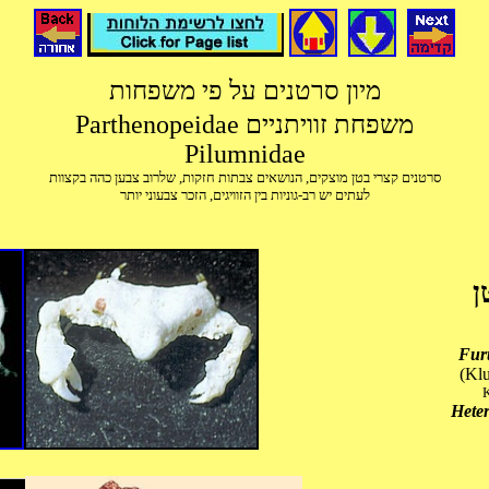
מיון סרטנים על פי משפחות
Parthenopeidae משפחת זוויתניים
Pilumnidae
סרטנים קצרי בטן מוצקים, הנושאים צבתות חזקות, שלרוב צבען כהה בקצוות
לעתים יש רב-גוניות בין הזוויגים, הזכר צבעוני יותר
ן
Furt
(Klu
K
Heter