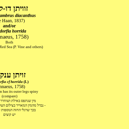
זוויתן דו-ק
lambrus diacanthus
e Haan, 1837)
and/or
dorfia horrida
naeus, 1758)
Both
ed Sea (P. Vine and others)
זויתן ענק
rfia cf horrida
(L)
nnaeus, 1758)
 has its outer legs spiny
(compare)
מין שנתפס באילת ושוחרר לטב
נבדל מהמין המאוייר בצילום העליון - שדווח מים סוף -
בכך שרגלי החזה הנוספות ל
יש קוצים