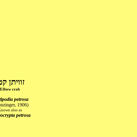
זוויתן קט
Elbow crab
ipodia petrosa
nzinger, 1906)
nown also as
ocrypta petrosa