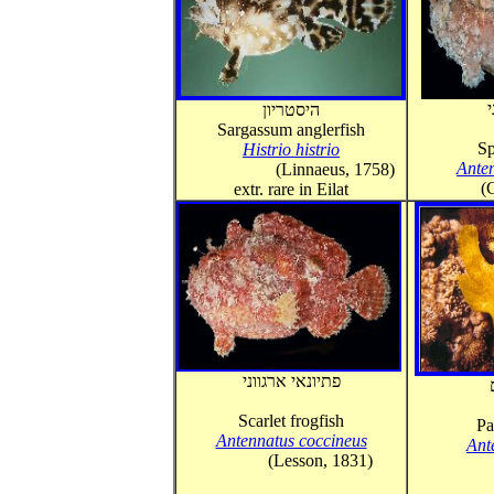
י
היסטריון
Sargassum anglerfish
Sp
Histrio histrio
Ante
(Linnaeus, 1758)
(
extr. rare in Eilat
פתיונאי ארגווני
Scarlet frogfish
Pa
Antennatus coccineus
Ant
(Lesson, 1831)