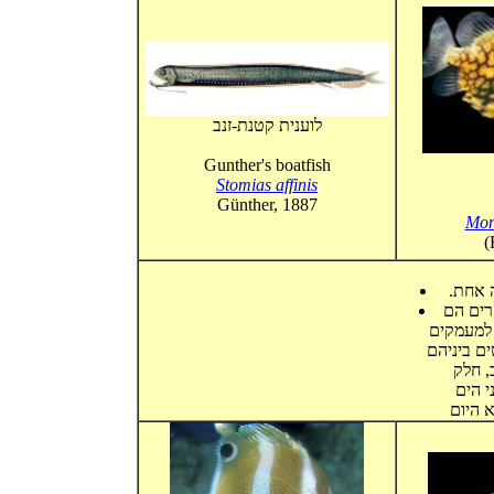
לוענית קטנת-זנב
Gunther's boatfish
Stomias affinis
Günther, 1887
Mon
(
. אחת
רים הם
 למעמקים
ים ביניהם
, חלק
י הים
א היום