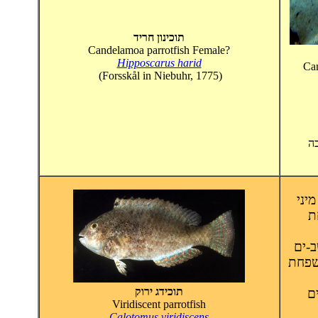
תוכינון חריד
Candelamoa parrotfish Female?
Hipposcarus harid
Can
(Forsskål in Niebuhr, 1775)
כה
יני
ת
ב-ים
שפחת
תוכידג ירוק
ם
Viridiscent parrotfish
Calotomus viridiscens