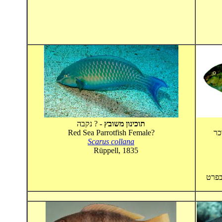
תוכינון משובץ -
? נקבה
Red Sea Parrotfish Female?
- 
Scarus collana
Rüppell, 1835
בפרט