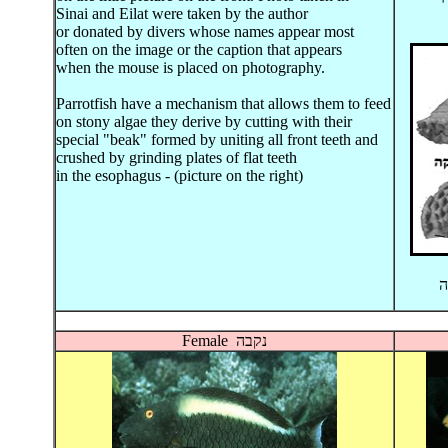
Sinai
and
Eilat
were taken by the author
or
donated
by
divers whose names
appear
most
often
on the
image or
the
caption
that appears
when
the mouse is
placed on
photography
.
Parrotfish
have a
mechanism that allows
them to feed
on stony algae they derive by cutting with their
special "beak" formed by uniting all front teeth and
crushed by grinding plates of flat teeth
in
the
esophagus
-
(picture on the right)
ה
Female נקבה