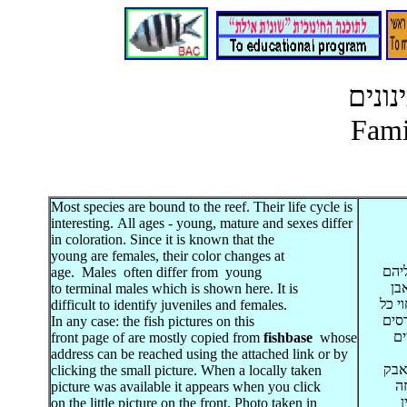
ונים
Fami
Most species
are
bound to the reef. T
heir
life cycle
is
interesting
.
All ages
-
young
,
mature
and sexes
differ
in color
ation
.
Since it is known
that the
young
are
females
,
their color changes at
יהם
age.
Males
often
differ from
young
בן
to
terminal
males which is
shown here. It
is
י כל
difficult
to
identify
juveniles and females.
סים
In any case
:
the
fish
pictures
on this
ים
front
page
of
are
mostly
copied
from
fishbase
whose
address
can be reached
using the attached link
or by
אבק
clicking the small picture. When a locally taken
ה
picture was available it appears w
hen
you click
ן
on
the little picture
on the front
.
Photo taken
in