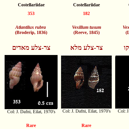
Costellariidae
Costellariidae
353
182
Atlantilux rubra
Vexillum tusum
Vex
(Broderip, 1836)
(Reeve, 1845)
(
ו
צר-צלע מלא
צר-צלע מאדים
Col: J. Dafni, Eilat, 1970's
Col: J
Col: J. Dafni, Eilat, 1970's
Rare
Rare