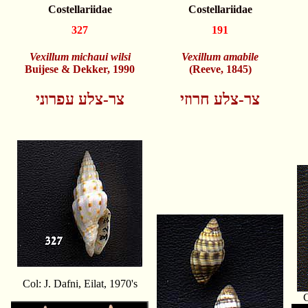
Costellariidae
Costellariidae
327
191
Vexillum michaui wilsi
Vexillum amabile
Buijese & Dekker, 1990
(Reeve, 1845)
צר-צלע חרוזי
צר-צלע עפרוני
Col: J. Dafni, Eilat, 1970's
C