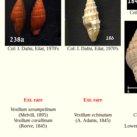
Col:
Col: J. Dafni, Eilat, 1970's
Col: J. Dafni, Eilat, 1970's
Ext. rare
Ext. rare
Vexillum xerampelinum
(Melvill, 1895)
Vexillum echinatum
C
Vexillum corallinum
(A. Adams, 1845)
(Reeve, 1845)
Lower 