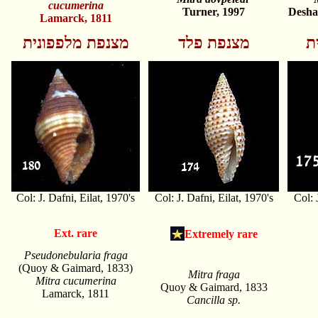
cucumerina
Turner, 1997
Desha
Lamarck, 1811
ת
מצנפת פלד
מצנפת מלפפונית
Col: J. Dafni, Eilat, 1970's
Col: J. Dafni, Eilat, 1970's
Col: 
Ext. rare
Extremely rare
Pseudonebularia fraga
(Quoy & Gaimard, 1833)
Mitra fraga
Mitra cucumerina
Quoy & Gaimard, 1833
Lamarck, 1811
Cancilla sp.