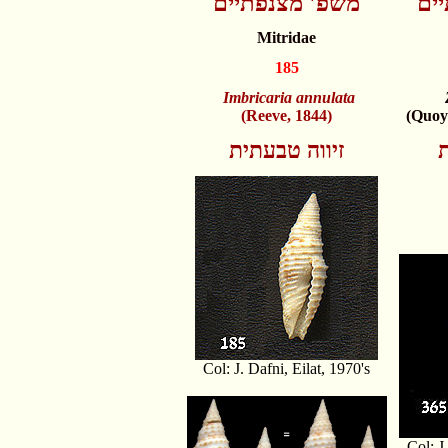
ים
משפ' מצנפתיים
Mitridae
185
Imbricaria annulata
(Reeve, 1844)
(Quoy
ת
זיווה טבעתית
Col: J. Dafni, Eilat, 1970's
Col: J