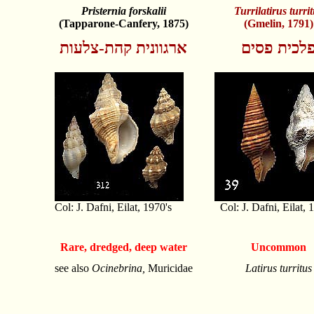
Pristernia forskalii
Turrilatirus turri
(Tapparone-Canfery, 1875)
(Gmelin, 1791)
לכית פסים
ארגוונית קהת-צלעות
Col: J. Dafni, Eilat, 1970's
Col: J. Dafni, Eilat, 
Rare, dredged, deep water
Uncommon
see also
Ocinebrina,
Muricidae
Latirus turritus