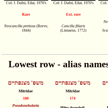
Col: J. Dafni, Eilat, 1970's
Col: J. Dafni, Eilat, 1970's
Col: 
Rare
Ext. rare
Ne
Neocancilla pretiosa
(Reeve,
Cancilla filiaris
1844)
(Linnaeus, 1772)
Sca
ים
משפ' מצנפתיים
משפ' מצנפתיים
Mitridae
Mitridae
180
174
Pseudonebularia
Mitra dovpeledi