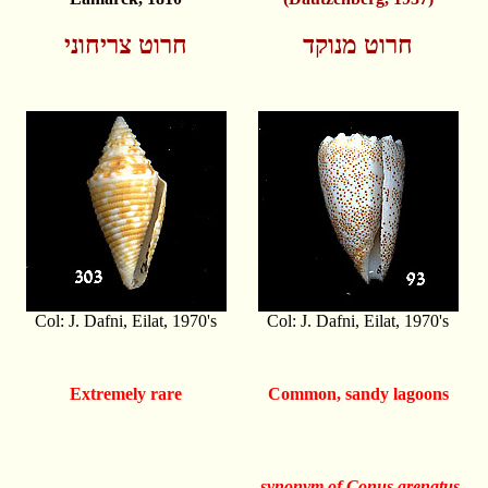
חרוט מנוקד
חרוט צריחוני
Col: J. Dafni, Eilat, 1970's
Col: J. Dafni, Eilat, 1970's
Extremely rare
Common, sandy lagoons
synonym of Conus arenatus