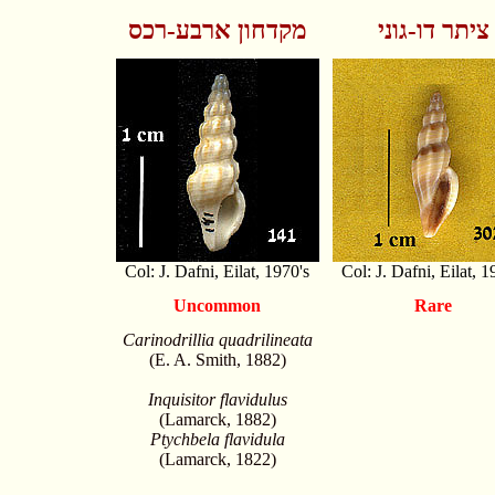
ציתר דו-גוני
מקדחון ארבע-רכס
Col: J. Dafni, Eilat, 1970's
Col: J. Dafni, Eilat, 1
Uncommon
Rare
Carinodrillia quadrilineata
(E. A. Smith, 1882)
Inquisitor flavidulus
(Lamarck, 1882)
Ptychbela flavidula
(Lamarck, 1822)