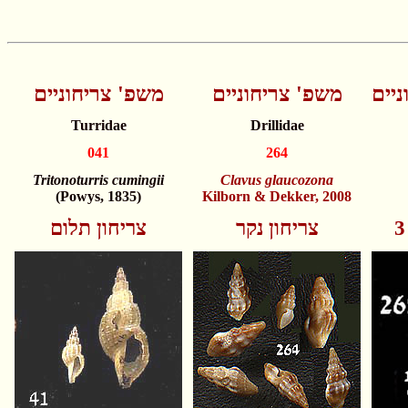
יים
משפ' צריחוניים
משפ' צריחוניים
Turridae
Drillidae
041
264
Tritonoturris cumingii
Clavus glaucozona
(Powys, 1835)
Kilborn & Dekker, 2008
צריחון נקר
צריחון תלום