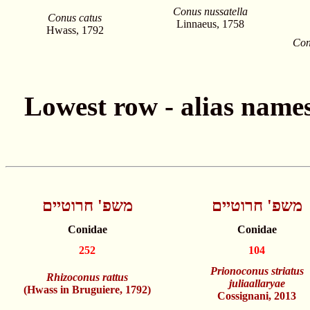
Conus nussatella
Conus catus
Linnaeus, 1758
Hwass, 1792
Con
משפ' חרוטיים
משפ' חרוטיים
Conidae
Conidae
252
104
Prionoconus striatus
Rhizoconus rattus
juliaallaryae
(Hwass in Bruguiere, 1792)
Cossignani, 2013