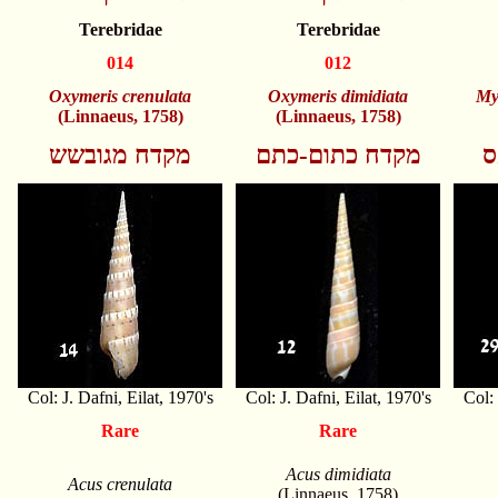
Terebridae
Terebridae
014
012
Oxymeris crenulata
Oxymeris
dimidiata
My
(Linnaeus, 1758)
(Linnaeus, 1758)
ס
מקדח כתום-כתם
מקדח מגובשש
Col: J. Dafni, Eilat, 1970's
Col: J. Dafni, Eilat, 1970's
Col: 
Rare
Rare
Acus dimidiata
Acus crenulata
(Linnaeus, 1758)