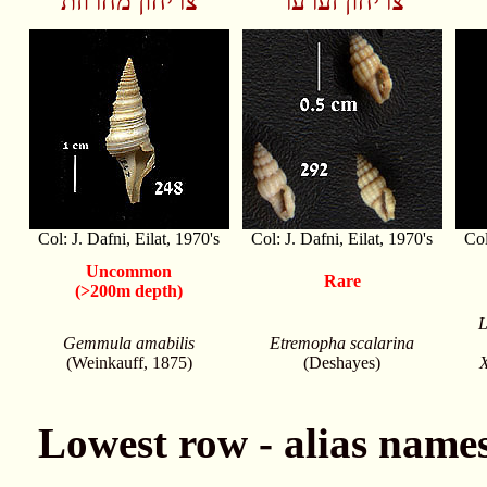
צריחון זערער
צריחון מחרוזת
Col: J. Dafni, Eilat, 1970's
Col: J. Dafni, Eilat, 1970's
Col
Uncommon
Rare
(>200m depth)
L
Gemmula amabilis
Etremopha scalarina
(Weinkauff, 1875)
(Deshayes)
X