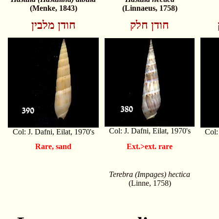
(Menke, 1843)
(Linnaeus, 1758)
חודן חלק
חודן מלבין
Col: J. Dafni, Eilat, 1970's
Col: J. Dafni, Eilat, 1970's
Col:
Rare, sand
Ext.>ext. rare
Terebra (Impages) hectica
(Linne, 1758)