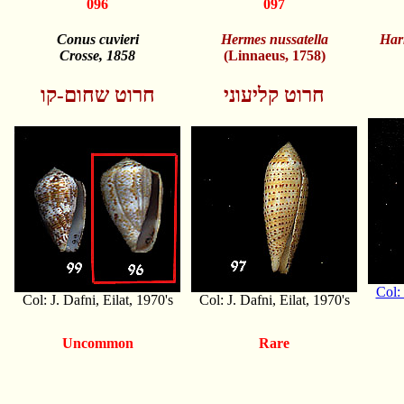
096
097
Conus cuvieri
Hermes nussatella
Har
Crosse, 1858
(Linnaeus, 1758)
חרוט קליעוני
חרוט שחום-קו
Col: 
Col: J. Dafni, Eilat, 1970's
Col: J. Dafni, Eilat, 1970's
Uncommon
Rare