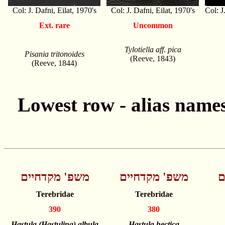
Col: J. Dafni, Eilat, 1970's
Col: J. Dafni, Eilat, 1970's
Col: J
Ext. rare
Uncommon
Tylotiella aff. pica
Pisania tritonoides
(Reeve, 1843)
(Reeve, 1844)
ם
משפ' מקדחיים
משפ' מקדחיים
Terebridae
Terebridae
390
380
Hastula (Hastulina) albula
Hastula hectica