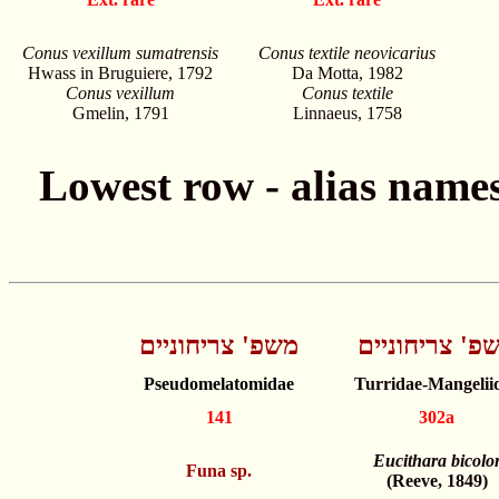
Conus vexillum sumatrensis
Conus textile neovicarius
Hwass in Bruguiere, 1792
Da Motta, 1982
Conus vexillum
Conus textile
Gmelin, 1791
Linnaeus, 1758
פ' צריחוניים
משפ' צריחוניים
Pseudomelatomidae
Turridae-Mangelii
141
302a
Eucithara bicolo
Funa sp.
(Reeve, 1849)