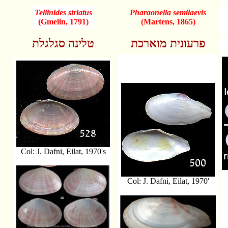
Tellinides striatus
Pharaonella semilaevis
(Gmelin, 1791)
(Martens, 1865)
פרעונית מוארכת
טלינה סגלגלת
Col: J. Dafni, Eilat, 1970's
Col: J. Dafni, Eilat, 1970'