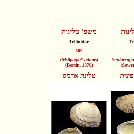
ינות
משפ' טלינות
Tellinidae
Te
509
Pristipagia* adamsi
Scutarcopa
(Bertin, 1878)
(Sower
ינית
טלינת אדמס