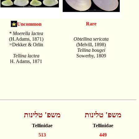
Rare
Uncommon
* Moerella lactea
(H.Adams, 1871)
Obtellina sericata
=Dekker & Orlin
(Melvill, 1898)
Tellina bougei
Tellina lactea
Sowerby, 1809
H. Adams, 1871
משפ' טלינות
משפ' טלינות
Tellinidae
Tellinidae
513
449