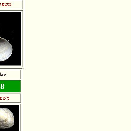
משפחת
dae
18
משפח