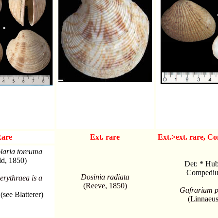
are
Ext. rare
Ext.>ext. rare, C
olaria toreuma
d, 1850)
Det: * Hub
Compediu
Dosinia radiata
erythraea is a
(Reeve, 1850)
Gafrarium p
 (see Blatterer)
(Linnaeus