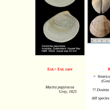
Ext.> Ext. rare
R
=
Ventric
(Goul
Mactra papyracea
??
Dosinia 
Gray, 1825
diff species