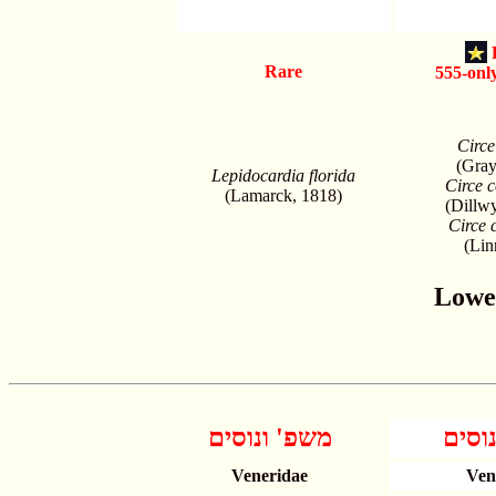
Rare
555-only
Circe
(Gray
Lepidocardia florida
Circe 
(Lamarck, 1818)
(Dillw
Circe c
(Lin
וסים
משפ' ונוסים
Veneridae
Ven