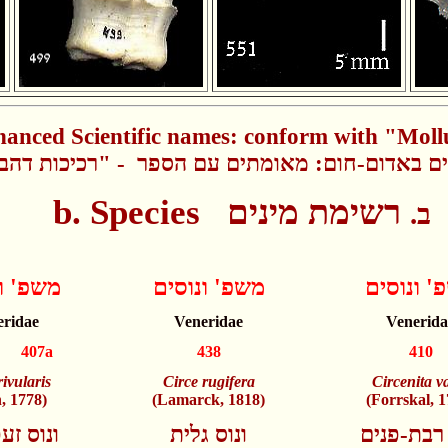
anced Scientific names: conform with "Moll
ם באדום-חום: מאומתים עם הספר - "רכיכות דהב ש
b. Species
רשימת מינים
ב.
' ונוסים
משפ' ונוסים
משפ' ו
eridae
Veneridae
Venerida
 407a
438
410
rivularis
Circe rugifera
Circenita v
, 1778)
(Lamarck, 1818)
(Forrskal, 1
 רבת-פנים
ונוס גלית
ונוס זע