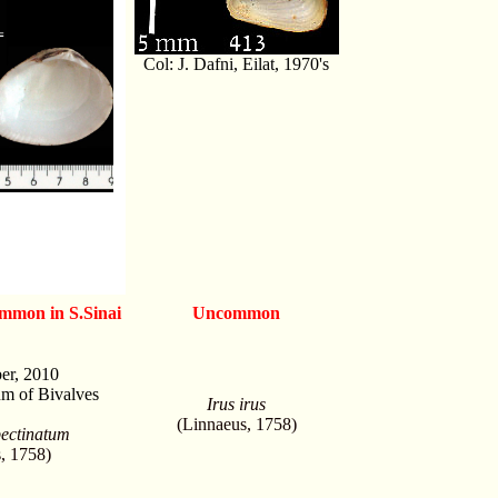
Col: J. Dafni, Eilat, 1970's
ommon in S.Sinai
Uncommon
er, 2010
m of Bivalves
Irus irus
(Linnaeus, 1758)
ectinatum
, 1758)