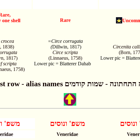
Rare,
Rare
 one shell
Uncom
 crocea
=Circe corrugata
, 1838)
(
Dillwin, 1817)
Circenita cal
corrugata
Circe scripta
(Born, 177
yn, 1817)
(Linnaeus, 1758)
Lower pic = Blatte
f scripta
Lower pic = Blatterer Dahab
naeus, 1758)
Lowest row - alias names ונה - שמות קודמים
ונוסים
משפ' ונוסים
משפ' ונ
eridae
Veneridae
Vener