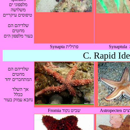
מלפפוני ים
משלושה
טיפוסים עיקריים
שלדיהם הם
מחטים
בעור מלפפון הים
Synapta פתילית
C. Rapid Ide
שלדיהם הם
מחטים
המתחברים יחד
אך השלד
ככלל
נחבא עמוק בעור
Astrop
Fromia שביט נקוד