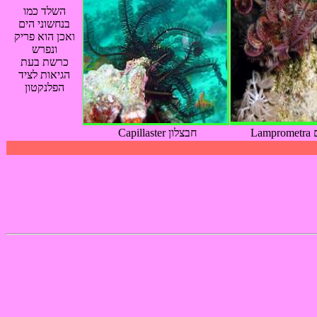
השלד כמו
בנחשוני הים
ואכן הוא פריק
ונפרש
כרשת בעת
הגיאות לציד
הפלנקטון
L
Capillaster חבצלון