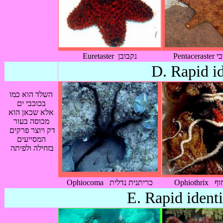
Pent
Euretaster נקבובן
D. Rapid id
השלד הוא כמו
בכוכבי ים
אלא שכאן הוא
מכוסה בעור
דק ויוצר פרקים
המסייעים
בזחילה ולפיתה
Ophiocoma כריתנית נדלית
E. Rapid identi