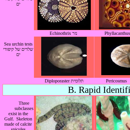
ים
Echinothrix נזר
Sea urchin tests
שלדים של קיפודי
ים
Diploporaster תלומית
B. Rapid Identif
Three
subclasses
exist in the
Gulf. Skeleton
made of calcite
spicules