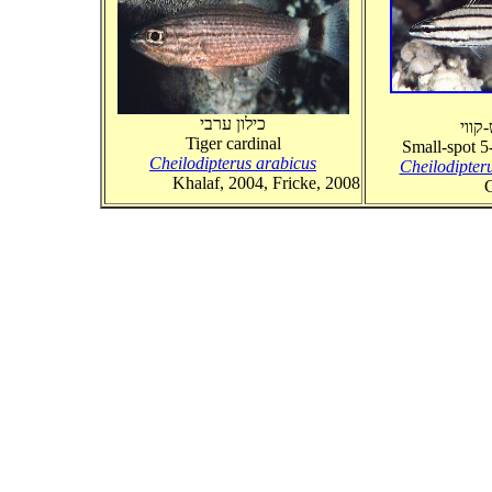
כילון ערבי
קווי
Tiger cardinal
Small-spot 5-
Cheilodipterus arabicus
Cheilodipter
Khalaf, 2004, Fricke, 2008
C