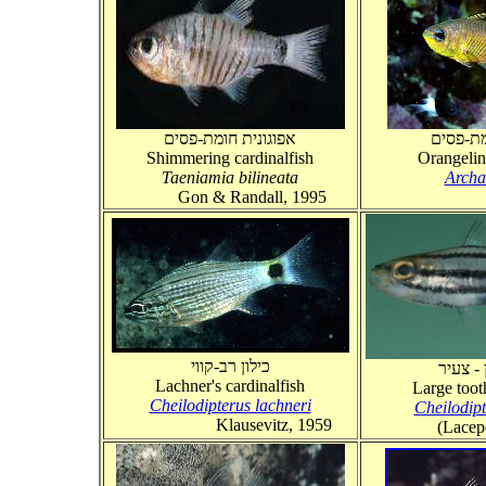
מת-פסים
אפוגונית חומת-פסים
Shimmering cardinalfish
Orangelin
Taeniamia bilineata
Archa
Gon & Randall, 1995
(Ca
כילון רב-קווי
 - צעיר
Lachner's cardinalfish
Large toot
Cheilodipterus lachneri
Cheilodip
Klausevitz, 1959
(Lacep