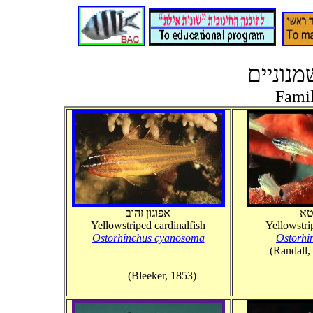
נוניים
Fami
וטא
אפוגון זהוב
Yellowstriped cardinalfish
Yellowstri
Ostorhinchus cyanosoma
Ostorhi
(Randall, 
(Bleeker, 1853)