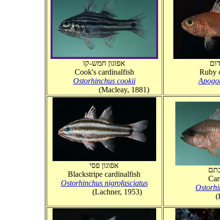
דום
אפוגון חמש-קו
Cook's cardinalfish
Ruby c
Ostorhinchus cookii
Apogon
(Macleay, 1881)
Rue
אפוגון פסי
כתם
Blackstripe cardinalfish
Car
Ostorhinchus nigrofasciatus
Ostorhi
(Lachner, 1953)
(La