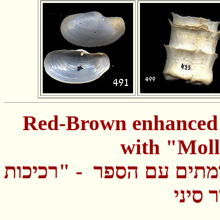
Red-Brown enhanced 
with "Mol
מתים עם הספר - "רכיכות
 סיני