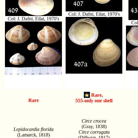
Col: J. Dafni, Eilat, 1970's
Col: J. Dafni, Eilat, 1970's
Col
Rare,
Rare
555-only one shell
Circe crocea
(Gray, 1838)
Lepidocardia florida
Circe corrugata
(Lamarck, 1818)
(Dillwyn, 1817)