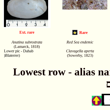
Ext. rare
Rare
Anatina subrostrata
Red Sea endemic
(Lamarck, 1818)
Lower pic - Dahab
Clavagella aperta
)Blaterrer)
(Sowerby, 1823)
Lowest row - alias names חתונה - שמות