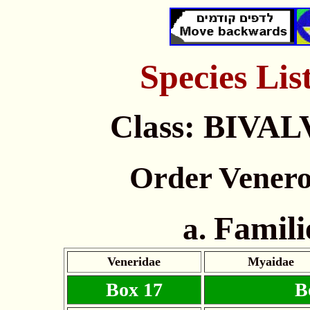
Species
Lis
Class: BIVA
Order Vener
Famili
a.
Veneridae
Myaidae
Box 17
B