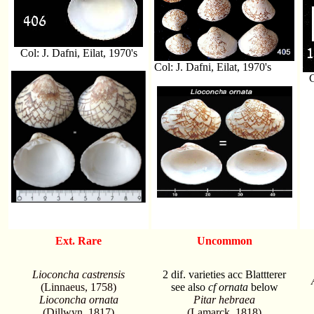
Col: J. Dafni, Eilat, 1970's
Col: J. Dafni, Eilat, 1970's
C
Ext. Rare
Uncommon
Lioconcha castrensis
2 dif. varieties acc Blattterer
(Linnaeus, 1758)
see also
cf ornata
below
Lioconcha ornata
Pitar hebraea
(Dillwyn, 1817)
(Lamarck, 1818)