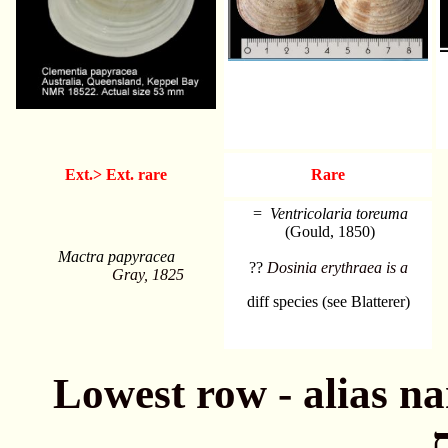
Ext.> Ext. rare
Rare
=
Ventricolaria toreuma
(Gould, 1850)
Mactra papyracea
??
Dosinia erythraea is a
Gray, 1825
diff species (see Blatterer)
Lowest row - alias names חתונה - שמות