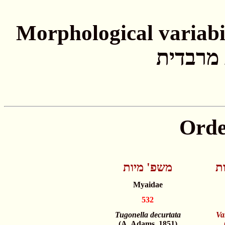
Morphological variabil
 מרבדית
Orde
ת
משפ' מיות
Myaidae
532
Tugonella decurtata
Va
(A. Adams, 1851)