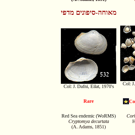
מאוחה-סיפונים מדפי
Col: J
Col: J. Dafni, Eilat, 1970's
Rare
Co
Red Sea endemic (WoRMS)
Corb
Cryptomya decurtata
H
(A. Adams, 1851)