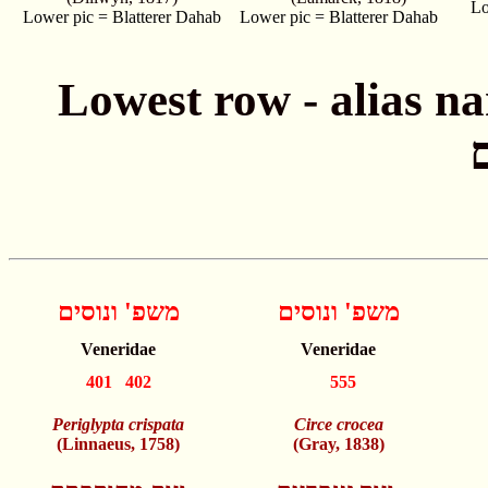
Lo
Lower pic = Blatterer Dahab
Lower pic = Blatterer Dahab
Lowest row - alias names חתונה - שמות
משפ' ונוסים
משפ' ונוסים
Veneridae
Veneridae
401 402
555
Periglypta crispata
Circe crocea
(Linnaeus, 1758)
(Gray, 1838)