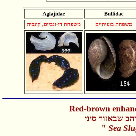
Aglajidae
Bullidae
משפחת בועיתיים
משפחת דו-זנביים, קונכיה
Red-brown enhanc
ב שבאזור סיני
"
Sea Slu