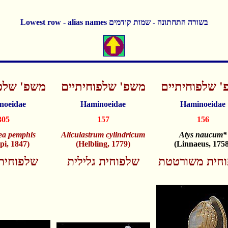
Lowest row - alias names בשורה התחתונה - שמות קודמים
 שלפוחיתיים
משפ' שלפוחיתיים
משפ' שלפו
noeidae
Haminoeidae
Haminoeidae
305
157
156
a pemphis
Aliculastrum cylindricum
Atys naucum*
ppi, 1847)
(Helbling, 1779)
(Linnaeus, 1758
חית משורטטת
שלפוחית גלילית
שלפוחית 