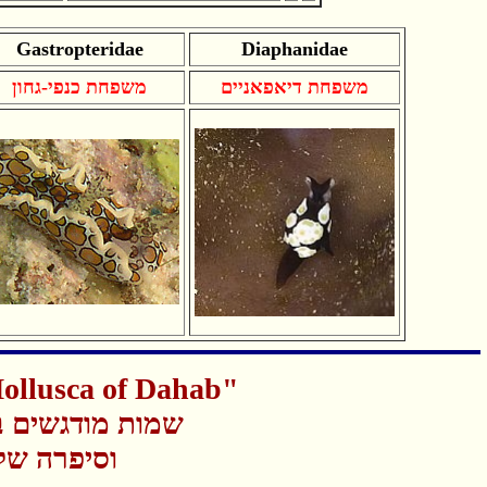
Gastropteridae
Diaphanidae
משפחת דיאפאניים
משפחת כנפי-גחון
ollusca of Dahab"
שמות מודגשים ב
וסיפרה של