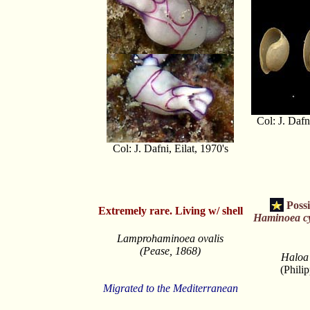
Col: J. Dafn
Col: J. Dafni, Eilat, 1970's
Possi
Extremely rare. Living w/ shell
Haminoea c
Lamprohaminoea ovalis
(Pease, 1868)
Haloa
(Phili
Migrated to the Mediterranean