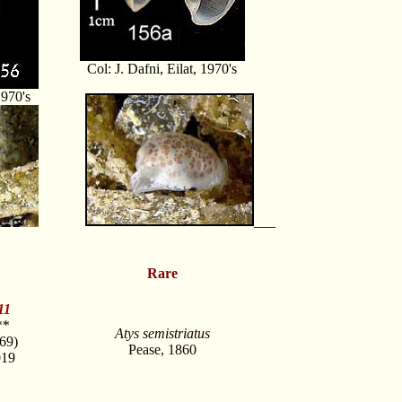
Col: J. Dafni, Eilat, 1970's
1970's
___
Rare
11
**
Atys semistriatus
69)
Pease, 1860
019