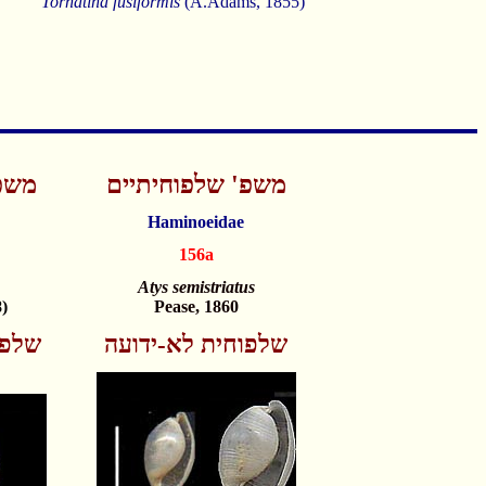
Tornatina fusiformis
(A.Adams, 1855)
משפ' שלפוחיתיים
משפ'
Haminoeidae
156a
Atys semistriatus
)
Pease, 1860
שלפוחית לא-ידועה
שלפו