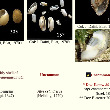
Col: J. Dafni, Eilat, 
Col: J. Dafni, Eilat, 1970's
i, Eilat, 1970's
bly
shell of
Uncommon
Uncommon
yanomarginata
* Det: Yonow 20
Atys ehrenbergi 
 pemphis
Atys cylindricus
(Issel, 18
ppi, 1847)
(Helbling, 1779)
** Det: Blaterrer 2