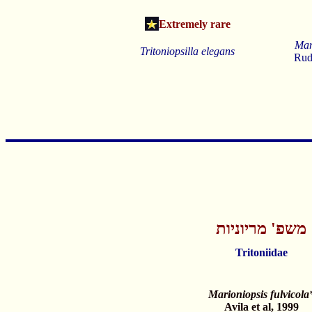
Extremely rare
Mar
Tritoniopsilla elegans
Rud
משפ' מריוניות
Tritoniidae
Marioniopsis fulvicola
Avila et al, 1999