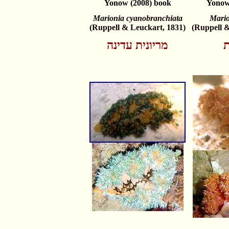
Yonow (2008) book
Yonow
Marionia cyanobranchiata
Mario
(Ruppell & Leuckart, 1831)
(Ruppell &
ת
מריונית עדינה