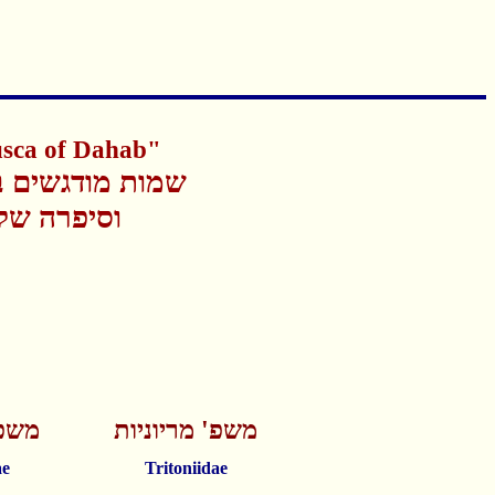
usca of Dahab"
שמות מודגשים ב
וסיפרה של
משפ' מריוניות
משפ'
ae
Tritoniidae