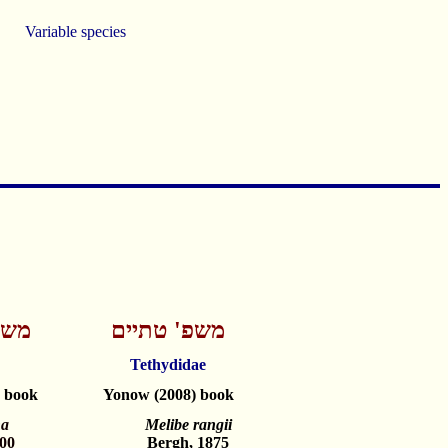
Variable species
משפ' טתיים
משפ
Tethydidae
 book
Yonow (2008) book
ha
Melibe rangii
00
Bergh, 1875