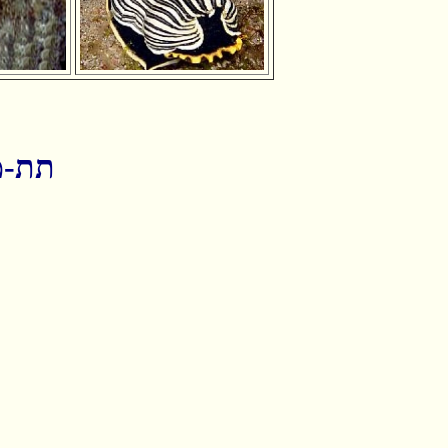
תת-מחלקת