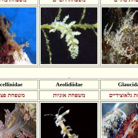
cellinidae
Aeolidiidae
Glaucid
 גלאוצידיים
משפחת אוניות
משפחת פצל