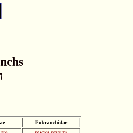
anchs
ח
ae
Eubranchidae
משפחת זימאים
משפ