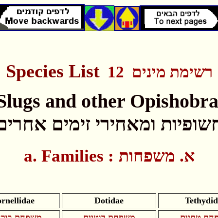
Species
List
12 רשימת מינים
Slugs and other Opishobr
שופיות ומאחירי זימים אחרים
a. Families :
א. משפחות
rnellidae
Dotidae
Tethydid
חת טתיים
משפחת דוטיים
משפחת בורנל