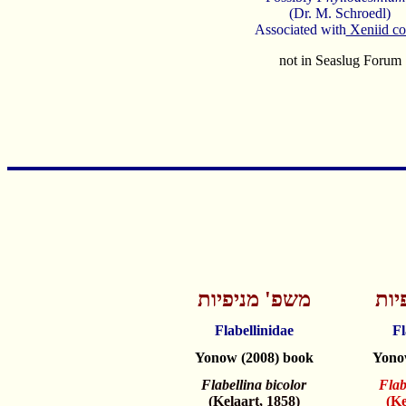
(Dr. M. Schroedl)
Associated with
Xeniid co
not in Seaslug Forum
יות
משפ' מניפיות
Flabellinidae
Fl
Yonow (2008) book
Yono
Flabellina bicolor
Flab
(Kelaart, 1858)
(Ke