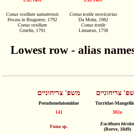
Conus vexillum sumatrensis
Conus textile neovicarius
Hwass in Bruguiere, 1792
Da Motta, 1982
Conus vexillum
Conus textile
Gmelin, 1791
Linnaeus, 1758
פ' צריחוניים
משפ' צריחוניים
Pseudomelatomidae
Turridae-Mangelii
141
302a
Eucithara bicolo
Funa sp.
(Reeve, 1849)