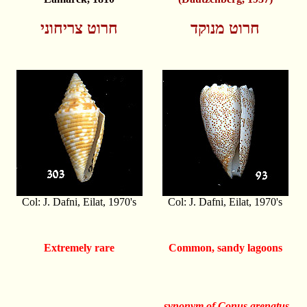
חרוט מנוקד
חרוט צריחוני
Col: J. Dafni, Eilat, 1970's
Col: J. Dafni, Eilat, 1970's
Extremely rare
Common, sandy lagoons
synonym of Conus arenatus