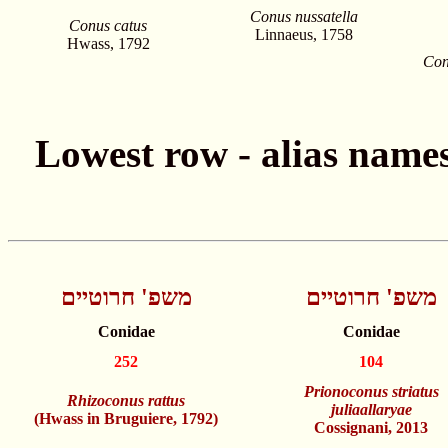
Conus nussatella
Conus catus
Linnaeus, 1758
Hwass, 1792
Con
משפ' חרוטיים
משפ' חרוטיים
Conidae
Conidae
252
104
Prionoconus striatus
Rhizoconus rattus
juliaallaryae
(Hwass in Bruguiere, 1792)
Cossignani, 2013