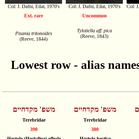
Col: J. Dafni, Eilat, 1970's
Col: J. Dafni, Eilat, 1970's
Col: J
Ext. rare
Uncommon
Tylotiella aff. pica
Pisania tritonoides
(Reeve, 1843)
(Reeve, 1844)
ם
משפ' מקדחיים
משפ' מקדחיים
Terebridae
Terebridae
390
380
Hastula (Hastulina) albula
Hastula hectica