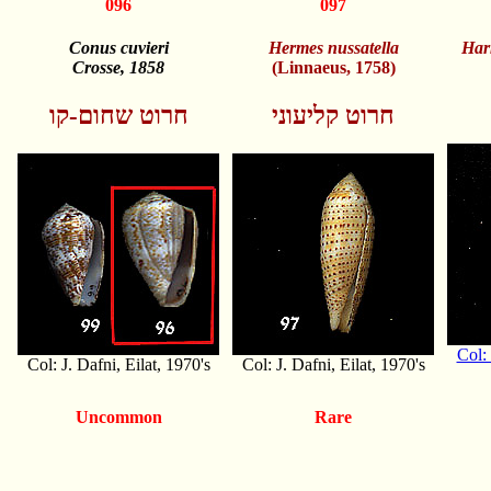
096
097
Conus cuvieri
Hermes nussatella
Har
Crosse, 1858
(Linnaeus, 1758)
חרוט קליעוני
חרוט שחום-קו
Col: 
Col: J. Dafni, Eilat, 1970's
Col: J. Dafni, Eilat, 1970's
Uncommon
Rare