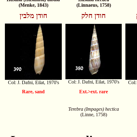
(Menke, 1843)
(Linnaeus, 1758)
חודן חלק
חודן מלבין
Col: J. Dafni, Eilat, 1970's
Col: J. Dafni, Eilat, 1970's
Col:
Rare, sand
Ext.>ext. rare
Terebra (Impages) hectica
(Linne, 1758)