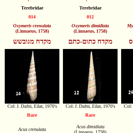
Terebridae
Terebridae
014
012
Oxymeris crenulata
Oxymeris
dimidiata
My
(Linnaeus, 1758)
(Linnaeus, 1758)
ס
מקדח כתום-כתם
מקדח מגובשש
Col: J. Dafni, Eilat, 1970's
Col: J. Dafni, Eilat, 1970's
Col: 
Rare
Rare
Acus dimidiata
Acus crenulata
(Linnaeus, 1758)