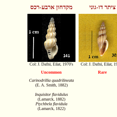
ציתר דו-גוני
מקדחון ארבע-רכס
Col: J. Dafni, Eilat, 1970's
Col: J. Dafni, Eilat, 1
Uncommon
Rare
Carinodrillia quadrilineata
(E. A. Smith, 1882)
Inquisitor flavidulus
(Lamarck, 1882)
Ptychbela flavidula
(Lamarck, 1822)