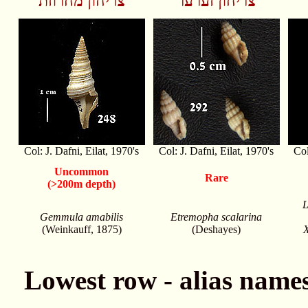
צריחון זערער
צריחון מחרוזת
Col: J. Dafni, Eilat, 1970's
Col: J. Dafni, Eilat, 1970's
Col
Uncommon
Rare
(>200m depth)
L
Gemmula amabilis
Etremopha scalarina
(Weinkauff, 1875)
(Deshayes)
X