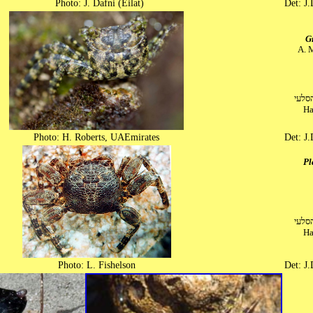
Photo: J. Dafni (Eilat)
Det: J.
G
A. 
בית ג
Ha
Photo: H. Roberts, UAEmirates
Det: J.
Pl
בית ג
Ha
Photo: L. Fishelson
Det: J.