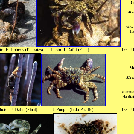
C
Met
בית ג
Ha
to: H. Roberts (Emirates) | Photo: J. Dafni (Eilat)
Det: J.
Ma
Meto
בית גידו
Habitat
: J. Dafni (Sinai) | J. Poupin (Indo-Pacific)
Det: J.