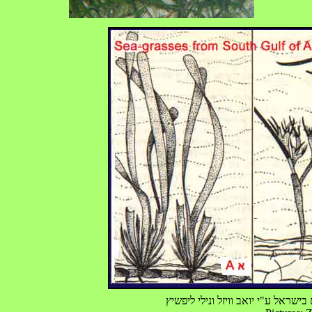
ישראל ע"י יואב וויזל ונילי ליפשיץ