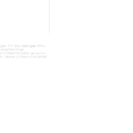
> ד"ר יעקב דפני:
אתרי ד"ר יעקב 
שוניות האלמוגים 
החנות הוירטואלית
|
ס
> ד"ר נדב דפני:
מוסיקה ערבית אונליין
|
Vireum - מוזיאון הוידאו הויראל