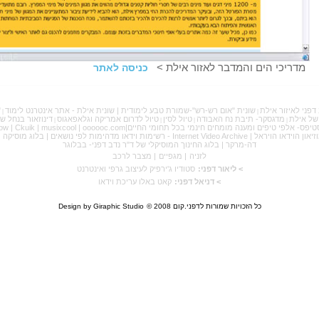
מדריכי הים והמדבר לאזור אילת >
כניסה לאתר
דפני לאיזור אילת
שונית "אום רש-רש"-שמורת טבע לימודית
|
שונית אילת - אתר אינטרנט לימוד
"
|
|
של אילת
מדגסקר- תיבת נח האבודה
טיול לסין
טיול לדרום אמריקה וגלאפאגוס
דינוזאור בנחל ש
|
|
|
|
טיפס- אלפי טיפים ומענה מומחים חינמי בכל תחומי החיים
|
oooooc.com
|
musixcool
|
Ckuik
|
ow
|
Internet Video Archive - רשימות וידאו מדהימות לפי נושאים
|
בלוג מוסיקה 
דה-מרקר
|
בלוג החינוך המוסיקלי של ד"ר נדב דפני- בבלוגר
לזניה
|
מגפיים
|
מצבר לרכב
> ליאור דפני:
סטודיו ג'ירפיק לעיצוב גרפי ואינטרנט
> דניאל דפני:
קאט באלו עריכת וידאו
כל הזכויות שמורות לדפני.קום 2008
©
Design by Giraphic Studio