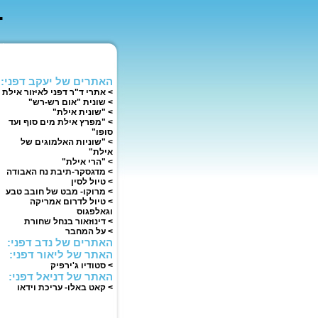
האתרים של יעקב דפני:
> אתרי ד"ר דפני לאיזור אילת
> שונית "אום רש-רש"
> "שונית אילת"
> "מפרץ אילת מים סוף ועד
סופו"
> "שוניות האלמוגים של
אילת"
> "הרי אילת"
> מדגסקר-תיבת נח האבודה
> טיול לסין
> מרוקו- מבט של חובב טבע
> טיול לדרום אמריקה
וגאלפגוס
> דינוזאור בנחל שחורת
> על המחבר
האתרים של נדב דפני:
האתר של ליאור דפני:
> סטודיו ג'ירפיק
האתר של דניאל דפני:
> קאט באלו- עריכת וידאו